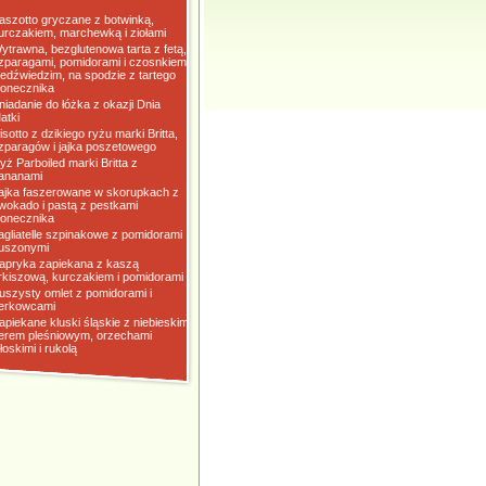
aszotto gryczane z botwinką,
urczakiem, marchewką i ziołami
ytrawna, bezglutenowa tarta z fetą,
zparagami, pomidorami i czosnkiem
iedźwiedzim, na spodzie z tartego
łonecznika
niadanie do łóżka z okazji Dnia
atki
isotto z dzikiego ryżu marki Britta,
zparagów i jajka poszetowego
yż Parboiled marki Britta z
ananami
ajka faszerowane w skorupkach z
wokado i pastą z pestkami
łonecznika
agliatelle szpinakowe z pomidorami
uszonymi
apryka zapiekana z kaszą
rkiszową, kurczakiem i pomidorami
uszysty omlet z pomidorami i
erkowcami
apiekane kluski śląskie z niebieskim
erem pleśniowym, orzechami
łoskimi i rukolą