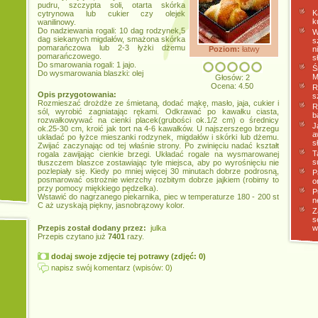
pudru, szczypta soli, otarta skórka
K
cytrynowa lub cukier czy olejek
k
wanilinowy.
Do nadziewania rogali: 10 dag rodzynek,5
W
dag siekanych migdałów, smażona skórka
s
pomarańczowa lub 2-3 łyżki dżemu
Poziom:
łatwy
n
pomarańczowego.
s
Do smarowania rogali: 1 jajo.
Ś
Do wysmarowania blaszki: olej
M
Głosów: 2
Ocena: 4.50
R
Opis przygotowania:
s
Rozmieszać drożdże ze śmietaną, dodać mąkę, masło, jaja, cukier i
R
sól, wyrobić zagniatając rękami. Odkrawać po kawałku ciasta,
b
rozwałkowywać na cienki placek(grubości ok.1/2 cm) o średnicy
J
ok.25-30 cm, kroić jak tort na 4-6 kawałków. U najszerszego brzegu
a
układać po łyżce mieszanki rodzynek, migdałów i skórki lub dżemu.
s
Zwijać zaczynając od tej właśnie strony. Po zwinięciu nadać kształt
T
rogala zawijając cienkie brzegi. Układać rogale na wysmarowanej
s
tłuszczem blaszce zostawiając tyle miejsca, aby po wyrośnięciu nie
pozlepiały się. Kiedy po mniej więcej 30 minutach dobrze podrosną,
P
posmarować ostrożnie wierzchy rozbitym dobrze jajkiem (robimy to
o
przy pomocy miękkiego pędzelka).
P
Wstawić do nagrzanego piekarnika, piec w temperaturze 180 - 200 st
n
C aż uzyskają piękny, jasnobrązowy kolor.
Z
s
Przepis został dodany przez:
julka
w
Przepis czytano już
7401
razy.
dodaj swoje zdjęcie tej potrawy (zdjęć: 0)
napisz swój komentarz (wpisów: 0)