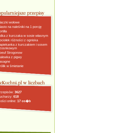
laczki wołowe
iasto na naleśniki na 1 porcję
rtilla
dka z kurczaka w sosie własnym
ociołek różności z ogniska
apiekanka z kurczakiem i sosem
zosnkowym
oeuf Strogonow
alewka z pigwy
asagne
rólik w śmietanie
rzepisów:
3627
ucharzy:
618
ości online:
17 os�b