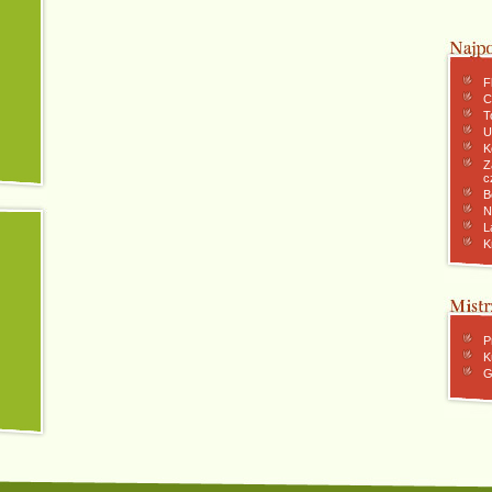
F
C
To
U
K
Z
c
B
N
L
K
P
K
G