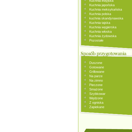
Kuchnia indyjska
Kuchnia japońska
Kuchnia meksykańska
Kuchnia polska
kuchnia skandynawska
Kuchnia tajska
Kuchnia węgierska
Kuchnia włoska
Kuchnia żydowska
Pozostałe
Duszone
Gotowane
Grillowane
Na parze
Na zimno
Pieczone
Smażone
Szybkowar
Wędzone
Z ogniska
Zapiekane