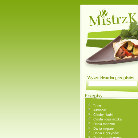
*Inne
Alkohole
Chleby i bułki
Ciasta i ciasteczka
Dania mączne
Dania mięsne
Dania z grzybów
Dania z makaronu