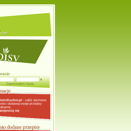
Zapomniałem hasła
istrzKuchni.pl
- załóż darmowe
onto i dodawaj swoje przepisy
ulinarne.
arejestruj się