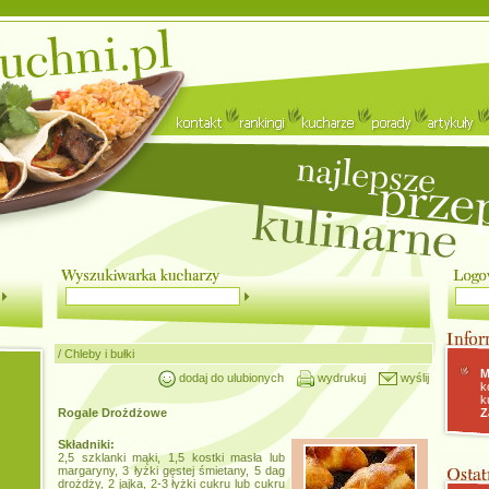
/
Chleby i bułki
M
dodaj do ulubionych
wydrukuj
wyślij
k
k
Rogale Drożdżowe
Z
Składniki:
2,5 szklanki mąki, 1,5 kostki masła lub
margaryny, 3 łyżki gęstej śmietany, 5 dag
drożdży, 2 jajka, 2-3 łyżki cukru lub cukru