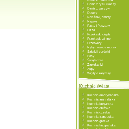
Dania z ryżu i kaszy
Dania z warzyw
Desery
Naleśniki, omlety
Napoje
Pasty i Pasztety
Pizza
Przekąski ciepłe
Przekąski zimne
Przetwory
Ryby i owoce morza
Sałatki i surówki
Sosy
Świąteczne
Zapiekanki
Zupy
Wigilijne rarytasy
Kuchnia amerykańska
Kuchnia australijska
Kuchnia bułgarska
Kuchnia chińska
Kuchnia czeska
Kuchnia francuska
Kuchnia grecka
Kuchnia hiszpańska