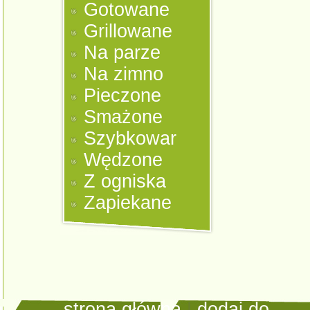
Gotowane
Grillowane
Na parze
Na zimno
Pieczone
Smażone
Szybkowar
Wędzone
Z ogniska
Zapiekane
strona główna
|
dodaj do