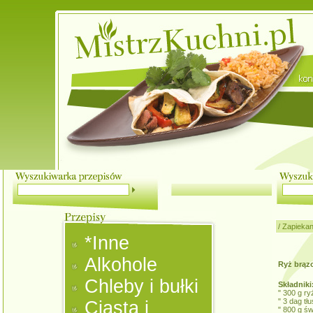
/
Zapiekan
*Inne
Alkohole
Ryż brązo
Chleby i bułki
Składniki
" 300 g ry
" 3 dag tł
Ciasta i
" 800 g ś