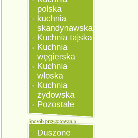
polska
kuchnia
skandynawska
Kuchnia tajska
Kuchnia
węgierska
Kuchnia
włoska
Kuchnia
żydowska
Pozostałe
Duszone