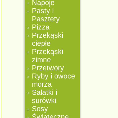
Napoje
Pasty i
Pasztety
Pizza
Przekąski
ciepłe
Przekąski
zimne
Przetwory
Ryby i owoce
morza
Sałatki i
surówki
Sosy
Świąteczne