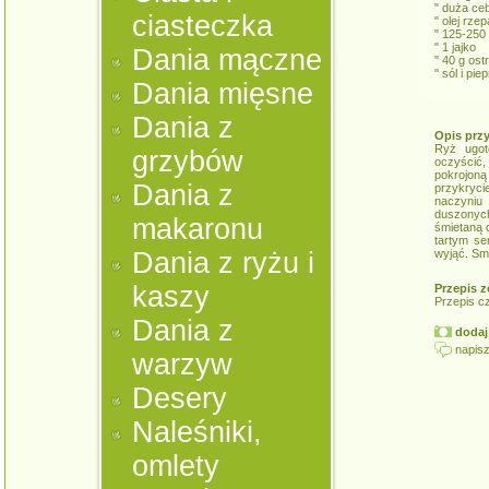
" duża ce
ciasteczka
" olej rz
" 125-250
" 1 jajko
Dania mączne
" 40 g ost
" sól i pie
Dania mięsne
Dania z
Opis prz
Ryż ugot
grzybów
oczyścić, 
pokrojon
Dania z
przykryci
naczyniu
duszonyc
makaronu
śmietaną 
tartym se
Dania z ryżu i
wyjąć. Sm
kaszy
Przepis z
Przepis c
Dania z
dodaj 
napisz
warzyw
Desery
Naleśniki,
omlety