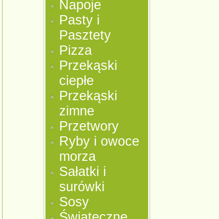
Napoje
Pasty i
Pasztety
Pizza
Przekąski
ciepłe
Przekąski
zimne
Przetwory
Ryby i owoce
morza
Sałatki i
surówki
Sosy
Świąteczne