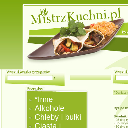
/
Dania z 
*Inne
Alkohole
Ryż po k
Chleby i bułki
Składniki
- 25 dkg r
- 0.5 l wy
Ciasta i
- 50 dkg 