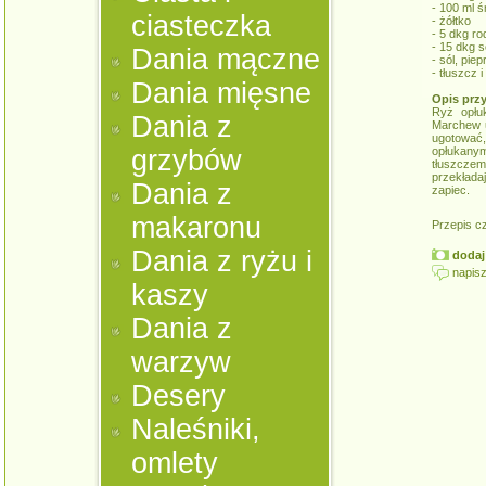
- 100 ml 
ciasteczka
- żółtko
- 5 dkg r
- 15 dkg 
Dania mączne
- sól, pie
- tłuszcz 
Dania mięsne
Opis prz
Ryż opłu
Dania z
Marchew u
ugotować,
grzybów
opłukany
tłuszczem
przekład
Dania z
zapiec.
makaronu
Przepis c
Dania z ryżu i
dodaj 
napisz
kaszy
Dania z
warzyw
Desery
Naleśniki,
omlety