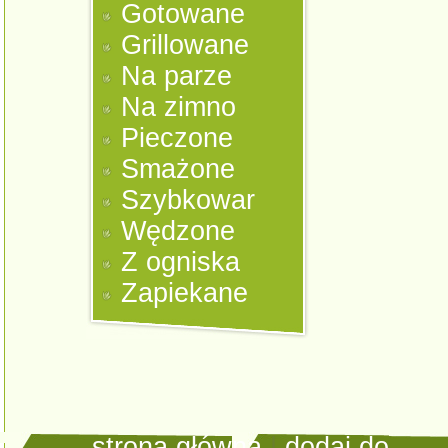
Gotowane
Grillowane
Na parze
Na zimno
Pieczone
Smażone
Szybkowar
Wędzone
Z ogniska
Zapiekane
strona główna
|
dodaj do