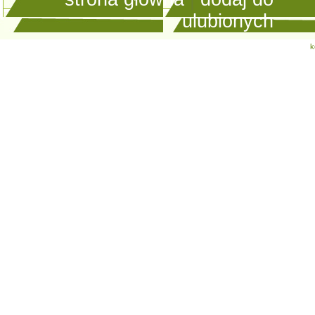
ulubionych
k