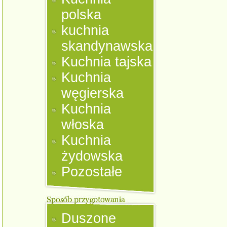
polska
kuchnia
skandynawska
Kuchnia tajska
Kuchnia
węgierska
Kuchnia
włoska
Kuchnia
żydowska
Pozostałe
Duszone