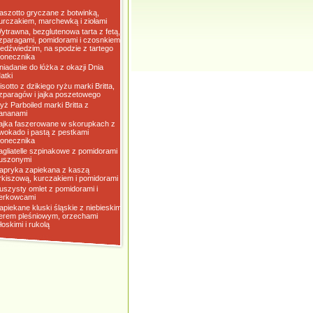
aszotto gryczane z botwinką,
urczakiem, marchewką i ziołami
ytrawna, bezglutenowa tarta z fetą,
zparagami, pomidorami i czosnkiem
iedźwiedzim, na spodzie z tartego
łonecznika
niadanie do łóżka z okazji Dnia
atki
isotto z dzikiego ryżu marki Britta,
zparagów i jajka poszetowego
yż Parboiled marki Britta z
ananami
ajka faszerowane w skorupkach z
wokado i pastą z pestkami
łonecznika
agliatelle szpinakowe z pomidorami
uszonymi
apryka zapiekana z kaszą
rkiszową, kurczakiem i pomidorami
uszysty omlet z pomidorami i
erkowcami
apiekane kluski śląskie z niebieskim
erem pleśniowym, orzechami
łoskimi i rukolą