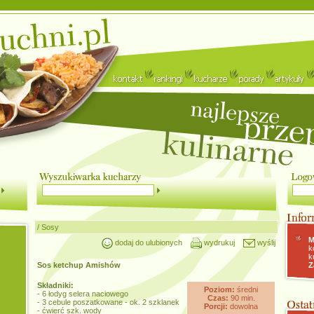
/
Sosy
M
dodaj do ulubionych
wydrukuj
wyślij
k
k
Sos ketchup Amishów
Z
Składniki:
Poziom:
średni
- 6 łodyg selera naciowego
Czas:
90 min.
- 3 cebule poszatkowane - ok. 2 szklanek
Porcji:
dowolna
- ćwierć szk. wody