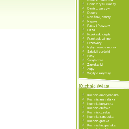
Dania z ryżu i kaszy
Dania z warzyw
Desery
Naleśniki, omlety
Napoje
Pasty i Pasztety
Pizza
Przekąski ciepłe
Przekąski zimne
Przetwory
Ryby i owoce morza
Sałatki i surówki
Sosy
Świąteczne
Zapiekanki
Zupy
Wigilijne rarytasy
Kuchnia amerykańska
Kuchnia australijska
Kuchnia bułgarska
Kuchnia chińska
Kuchnia czeska
Kuchnia francuska
Kuchnia grecka
Kuchnia hiszpańska