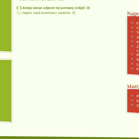
dodaj swoje zdjęcie tej potrawy (zdjęć: 0)
napisz swój komentarz (wpisów: 0)
F
C
To
U
K
Z
c
B
N
L
K
P
K
G