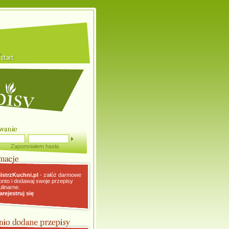
Zapomniałem hasła
istrzKuchni.pl
- załóż darmowe
onto i dodawaj swoje przepisy
ulinarne.
arejestruj się