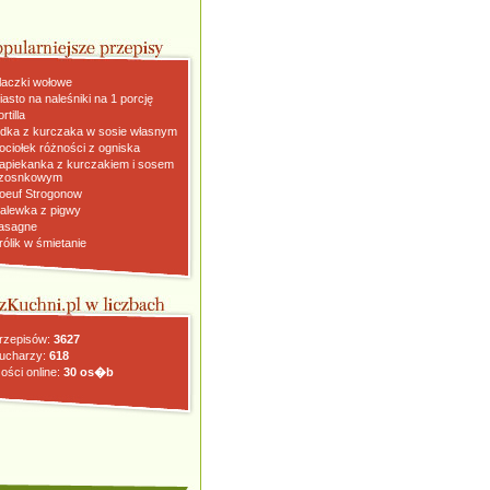
laczki wołowe
iasto na naleśniki na 1 porcję
rtilla
dka z kurczaka w sosie własnym
ociołek różności z ogniska
apiekanka z kurczakiem i sosem
zosnkowym
oeuf Strogonow
alewka z pigwy
asagne
rólik w śmietanie
rzepisów:
3627
ucharzy:
618
ości online:
30 os�b