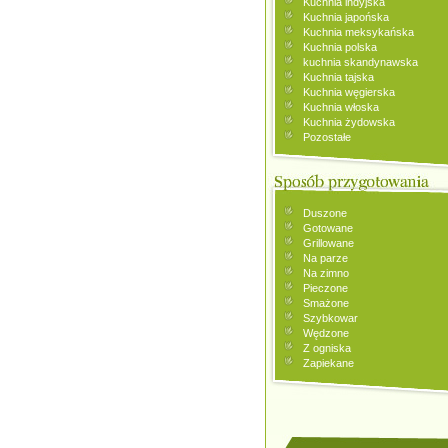
Kuchnia indyjska
Kuchnia japońska
Kuchnia meksykańska
Kuchnia polska
kuchnia skandynawska
Kuchnia tajska
Kuchnia węgierska
Kuchnia włoska
Kuchnia żydowska
Pozostałe
Duszone
Gotowane
Grillowane
Na parze
Na zimno
Pieczone
Smażone
Szybkowar
Wędzone
Z ogniska
Zapiekane