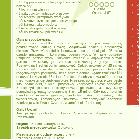
- 1,5 kg pomidorów pokrojonych w ćwiartki
K
bez skóry
Głosów: 3
k
- 6 łyżek octu winnego
Ocena: 3.67
- 1 szk. cukru - najlepszy brązowy
W
- pół łyżeczki przyprawy warzywnej
s
- pół łyżeczki czosnku poszatkowanego
n
- pół łyżeczki ziaren selera
s
- 1 łyżeczka gałki muszkatołowej
Ś
- sól do smaku ok. pół łyżeczki
M
R
Opis przygotowania:
s
W średnim rondelku umieścić wymyty i pokrojony seler,
R
poszatkowaną cebulę i wodę. Zagotować całość i zmniejszyć
b
płomień. Przykryć rondelek i gotować seler z cebulą ok. 25 minut
często mieszając , kontrolując poziom wody. W razie potrzeby
J
uzupełnić poziom wody. Pomidory umieścić w odpowiednio dużym
a
garnku - wskazany jest ze stali nierdzewnej z grubym dnem.
s
Postawić na średnim ogniu i zagotować. Całość gotować ok. 25 minut,
T
mieszać od czasu do czasu aby uniknąć przypalenia. Dodać do
s
rozgotowanych pomidorów nasz seler z cebulą, wymieszać całość i
P
gotować jeszcze ok. 15 minut. Zamieszać dobrze zawartość, sos ma
o
mieć konsystencję gładkiego piure. Przetrzeć gorący sos przez gęste
P
sito, dodać ocet, cukier i przyprawy. Zagotować całość ponownie.
n
Zmniejszyć płomień i kontynuować gotowanie aż uzyskamy
odpowiednią, gęstą konsystencję tj. ok. 15 minut. Gdy nasz ketchup
Z
uzyska oczekiwaną gęstość, wystudzić całość i przełożyć do
s
wyparzonych, zamykanych słoiczków. Przechowywać szczelnie
w
zamknięte w lodówce. Czas przydatności ok. 2 miesięcy.
Opis / Uwagi:
Ten przepis pochodzi z kolonii Amishów w Shipensburgu w
Pensylwanii.
Region:
Kuchnia amerykańska
Sposób przygotowania:
Gotowane
Przepis został dodany przez:
chef7
Przepis czytano już
11335
razy.