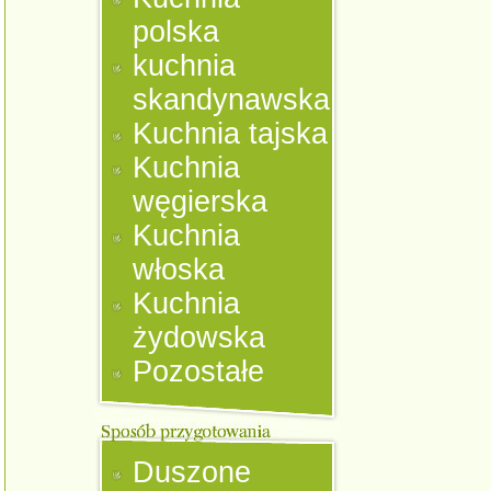
polska
kuchnia
skandynawska
Kuchnia tajska
Kuchnia
węgierska
Kuchnia
włoska
Kuchnia
żydowska
Pozostałe
Duszone