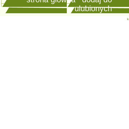
ulubionych
k