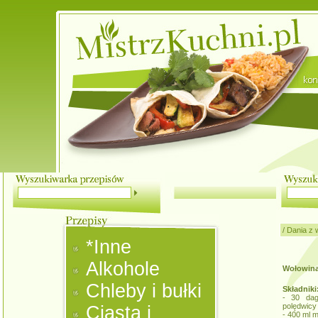
/
Dania z 
*Inne
Alkohole
Wołowina
Chleby i bułki
Składniki
- 30 dag
polędwicy
Ciasta i
- 400 ml 