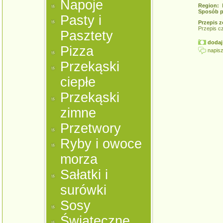
Napoje
Region:
K
Sposób p
Pasty i
Przepis z
Przepis c
Pasztety
dodaj 
Pizza
napisz
Przekąski
ciepłe
Przekąski
zimne
Przetwory
Ryby i owoce
morza
Sałatki i
surówki
Sosy
Świąteczne