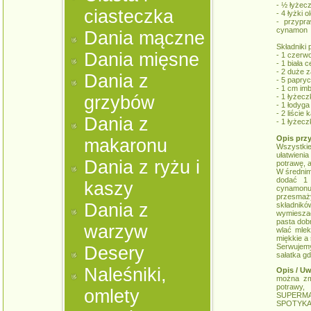
- ½ łyżeczk
ciasteczka
- 4 łyżki 
- przypr
cynamon
Dania mączne
Składniki 
Dania mięsne
- 1 czerw
- 1 biała
- 2 duże 
Dania z
- 5 papryc
- 1 cm im
grzybów
- 1 łyżec
- 1 łodyg
- 2 liście 
Dania z
- 1 łyżecz
Opis prz
makaronu
Wszystki
ułatwieni
Dania z ryżu i
potrawę, a
W średnim
dodać 1 
kaszy
cynamon
przesmaż
Dania z
składnikó
wymieszać
pasta dobr
warzyw
wlać mlek
miękkie a 
Serwujem
Desery
sałatka gd
Naleśniki,
Opis / Uw
można zmn
potraw
omlety
SUPERMA
SPOTYKA