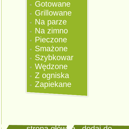
Gotowane
Grillowane
Na parze
Na zimno
Pieczone
Smażone
Szybkowar
Wędzone
Z ogniska
Zapiekane
strona główna
|
dodaj do