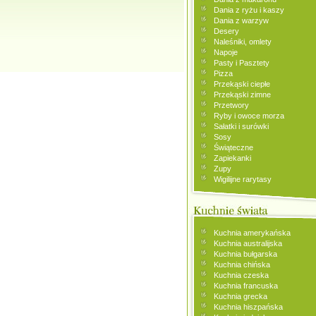
Dania z ryżu i kaszy
Dania z warzyw
Desery
Naleśniki, omlety
Napoje
Pasty i Pasztety
Pizza
Przekąski ciepłe
Przekąski zimne
Przetwory
Ryby i owoce morza
Sałatki i surówki
Sosy
Świąteczne
Zapiekanki
Zupy
Wigilijne rarytasy
Kuchnia amerykańska
Kuchnia australijska
Kuchnia bułgarska
Kuchnia chińska
Kuchnia czeska
Kuchnia francuska
Kuchnia grecka
Kuchnia hiszpańska