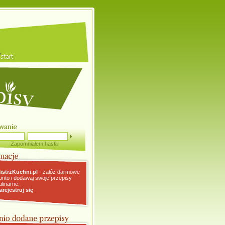
Zapomniałem hasła
istrzKuchni.pl
- załóż darmowe
onto i dodawaj swoje przepisy
ulinarne.
arejestruj się