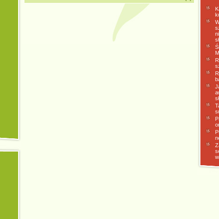
K
k
W
s
n
s
Ś
M
R
s
R
b
J
a
s
T
s
P
o
P
n
Z
s
w