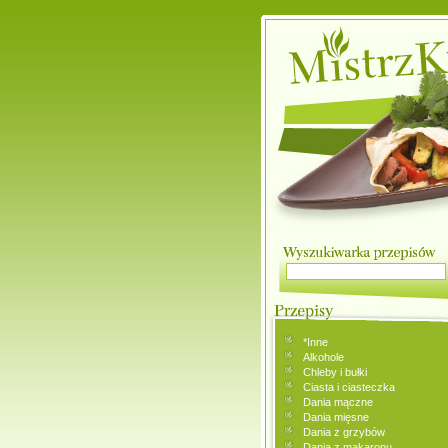
*Inne
Alkohole
Chleby i bułki
Ciasta i ciasteczka
Dania mączne
Dania mięsne
Dania z grzybów
Dania z makaronu