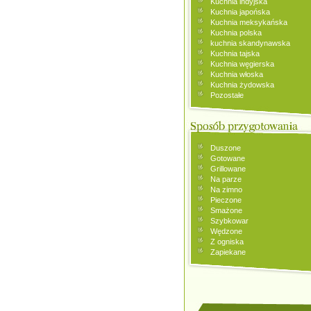
Kuchnia indyjska
Kuchnia japońska
Kuchnia meksykańska
Kuchnia polska
kuchnia skandynawska
Kuchnia tajska
Kuchnia węgierska
Kuchnia włoska
Kuchnia żydowska
Pozostałe
Duszone
Gotowane
Grillowane
Na parze
Na zimno
Pieczone
Smażone
Szybkowar
Wędzone
Z ogniska
Zapiekane