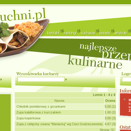
Letnie
1 - 4 z 4
M
Nazwa
Ocena
k
Chłodnik pomidorowy z grzankami
5.00 (1)
k
Z
Zupa kalafiorowa z kurczakiem
1.00 (2)
Zupa koperkowa
3.00 (3)
Zupa z cielęciny zwana "Mariacką" wg Cioci Godziszewskiej
4.67 (3)
Strona:
[1]