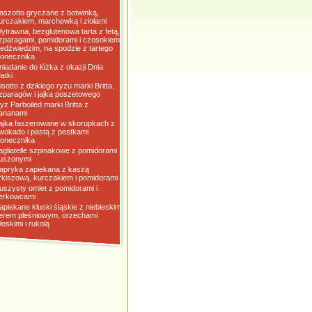
aszotto gryczane z botwinką,
urczakiem, marchewką i ziołami
ytrawna, bezglutenowa tarta z fetą,
zparagami, pomidorami i czosnkiem
iedźwiedzim, na spodzie z tartego
łonecznika
niadanie do łóżka z okazji Dnia
atki
isotto z dzikiego ryżu marki Britta,
zparagów i jajka poszetowego
yż Parboiled marki Britta z
ananami
ajka faszerowane w skorupkach z
wokado i pastą z pestkami
łonecznika
agliatelle szpinakowe z pomidorami
uszonymi
apryka zapiekana z kaszą
rkiszową, kurczakiem i pomidorami
uszysty omlet z pomidorami i
erkowcami
apiekane kluski śląskie z niebieskim
erem pleśniowym, orzechami
łoskimi i rukolą