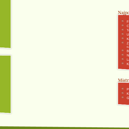
F
C
To
U
K
Z
c
B
N
L
K
P
K
G