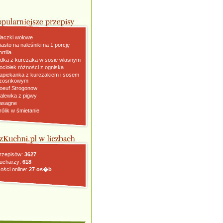
laczki wołowe
iasto na naleśniki na 1 porcję
rtilla
dka z kurczaka w sosie własnym
ociołek różności z ogniska
apiekanka z kurczakiem i sosem
zosnkowym
oeuf Strogonow
alewka z pigwy
asagne
rólik w śmietanie
rzepisów:
3627
ucharzy:
618
ości online:
27 os�b