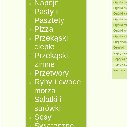
Napoje
Ogórki cu
Ogórki dr
Pasty i
Ogórki ka
Pasztety
Ogórki k
Ogórki m
Pizza
Ogórki w 
Przekąski
Ogórki z 
Olej zioł
ciepłe
Opieńki 
Przekąski
Papryka 
Papryka 
zimne
Papryka 
Pieczarki
Przetwory
Ryby i owoce
morza
Sałatki i
surówki
Sosy
Świąteczne