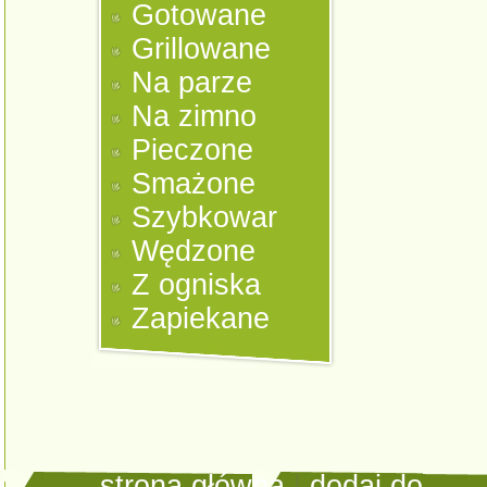
Gotowane
Grillowane
Na parze
Na zimno
Pieczone
Smażone
Szybkowar
Wędzone
Z ogniska
Zapiekane
strona główna
|
dodaj do