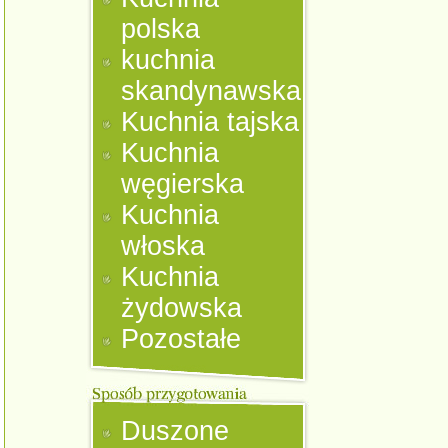
polska
kuchnia
skandynawska
Kuchnia tajska
Kuchnia
węgierska
Kuchnia
włoska
Kuchnia
żydowska
Pozostałe
Duszone