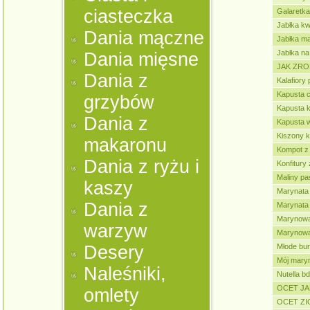
ciasteczka
Galaretk
Jabłka k
Dania mączne
Jabłka m
Jabłka na
Dania mięsne
JAK ZRO
Dania z
Kalafiory
Kapusta 
grzybów
Kapusta 
Dania z
Kapusta 
Kiszony k
makaronu
Kompot z
Dania z ryżu i
Konfitury
Maliny p
kaszy
Marynata 
Dania z
Marynata 
Marynowa
warzyw
Marynowa
Desery
Młode bu
Mój mary
Naleśniki,
Nutella bd
OCET J
omlety
OCET Z