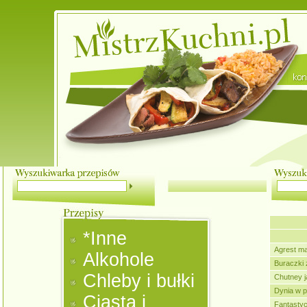
*Inne
Agrest m
Alkohole
Buraczki 
Chleby i bułki
Chutney 
Dynia w 
Ciasta i
Fantastycz