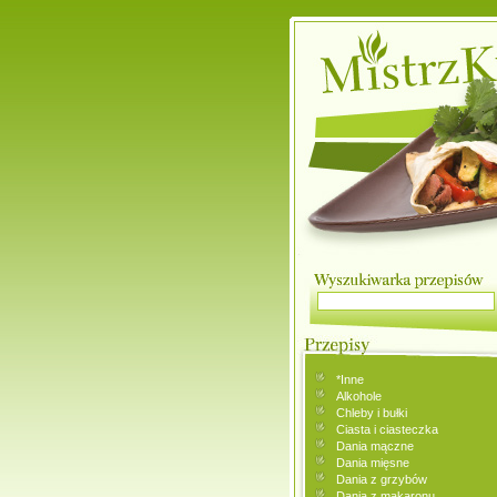
*Inne
Alkohole
Chleby i bułki
Ciasta i ciasteczka
Dania mączne
Dania mięsne
Dania z grzybów
Dania z makaronu