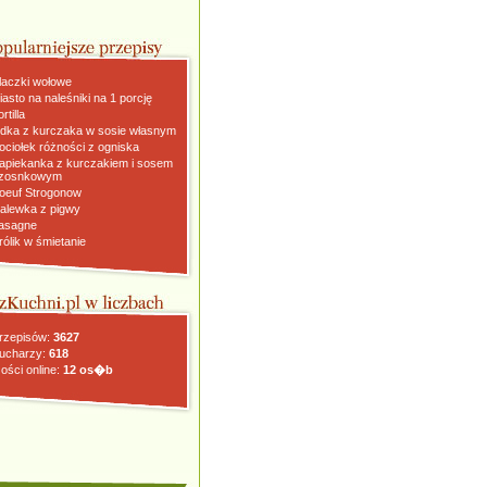
laczki wołowe
iasto na naleśniki na 1 porcję
rtilla
dka z kurczaka w sosie własnym
ociołek różności z ogniska
apiekanka z kurczakiem i sosem
zosnkowym
oeuf Strogonow
alewka z pigwy
asagne
rólik w śmietanie
rzepisów:
3627
ucharzy:
618
ości online:
12 os�b