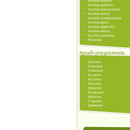
Kuchnia indyjska
Kuchnia japońska
Kuchnia meksykańska
Kuchnia polska
kuchnia skandynawska
Kuchnia tajska
Kuchnia węgierska
Kuchnia włoska
Kuchnia żydowska
Pozostałe
Duszone
Gotowane
Grillowane
Na parze
Na zimno
Pieczone
Smażone
Szybkowar
Wędzone
Z ogniska
Zapiekane