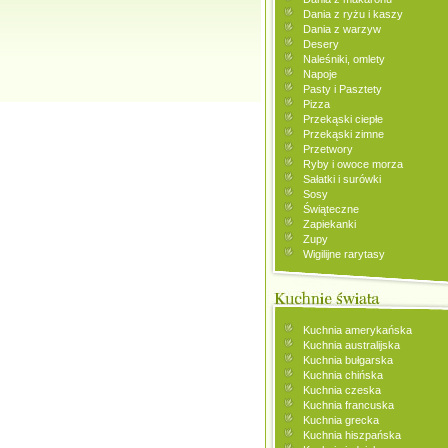
Dania z ryżu i kaszy
Dania z warzyw
Desery
Naleśniki, omlety
Napoje
Pasty i Pasztety
Pizza
Przekąski ciepłe
Przekąski zimne
Przetwory
Ryby i owoce morza
Sałatki i surówki
Sosy
Świąteczne
Zapiekanki
Zupy
Wigilijne rarytasy
Kuchnia amerykańska
Kuchnia australijska
Kuchnia bułgarska
Kuchnia chińska
Kuchnia czeska
Kuchnia francuska
Kuchnia grecka
Kuchnia hiszpańska