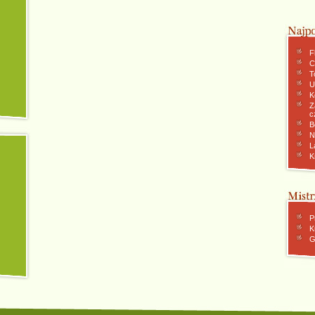
F
C
To
U
K
Z
c
B
N
L
K
P
K
G