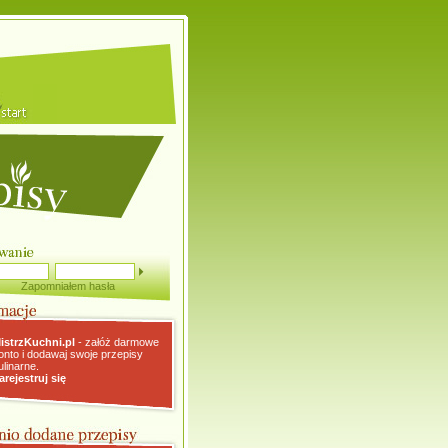
Zapomniałem hasła
istrzKuchni.pl
- załóż darmowe
onto i dodawaj swoje przepisy
ulinarne.
arejestruj się