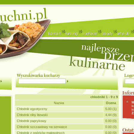
chłodniki
1 - 9 z 9
M
Nazwa
Ocena
k
Chłodnik egzotyczny
5.00 (1)
k
Z
Chłodnik niby litewski
4.44 (9)
Chłodnik paprykowy
0.00 (0)
Chłodnik szczawiowy na serwatce
0.00 (0)
Chłodnik z ogórków małosolnych
0.00 (0)