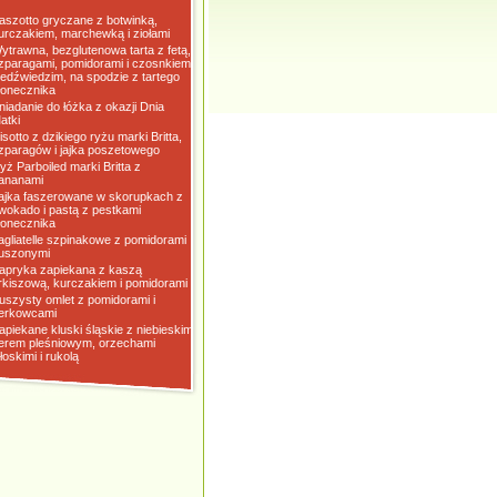
aszotto gryczane z botwinką,
urczakiem, marchewką i ziołami
ytrawna, bezglutenowa tarta z fetą,
zparagami, pomidorami i czosnkiem
iedźwiedzim, na spodzie z tartego
łonecznika
niadanie do łóżka z okazji Dnia
atki
isotto z dzikiego ryżu marki Britta,
zparagów i jajka poszetowego
yż Parboiled marki Britta z
ananami
ajka faszerowane w skorupkach z
wokado i pastą z pestkami
łonecznika
agliatelle szpinakowe z pomidorami
uszonymi
apryka zapiekana z kaszą
rkiszową, kurczakiem i pomidorami
uszysty omlet z pomidorami i
erkowcami
apiekane kluski śląskie z niebieskim
erem pleśniowym, orzechami
łoskimi i rukolą