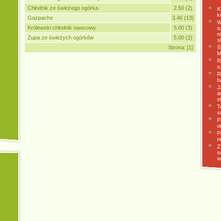
Chłodnik ze świeżego ogórka
2.50 (2)
K
k
Gazpacho
3.46 (13)
W
Królewski chłodnik owocowy
5.00 (3)
s
n
Zupa ze świeżych ogórków
5.00 (2)
s
Strona:
[1]
Ś
M
R
s
R
b
J
a
s
T
s
P
o
P
n
Z
s
w