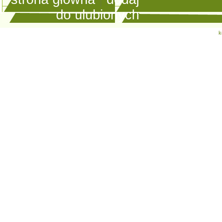
do ulubionych
k