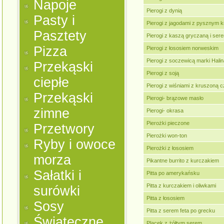
Napoje
Pierogi z dynią
Pasty i
Pierogi z jagodami z pysznym 
Pasztety
Pierogi z kaszą gryczaną i ser
Pizza
Pierogi z łososiem norweskim
Pierogi z soczewicą marki Halin
Przekąski
Pierogi z soją
ciepłe
Pierogi z wiśniami z kruszoną
Przekąski
Pierogi- brązowe masło
zimne
Pierogi- okrasa
Pierożki pieczone
Przetwory
Pierożki won-ton
Ryby i owoce
Pierożki z łososiem
morza
Pikantne burrito z kurczakiem
Sałatki i
Pitta po amerykańsku
Pitta z kurczakiem i oliwkami
surówki
Pitta z łososiem
Sosy
Pitta z serem feta po grecku
Świąteczne
Placek z żółtym serem