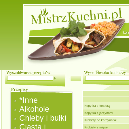
*Inne
Kopytka z fondutą
Alkohole
Kopytka z jarzynami
Chleby i bułki
Krokiety po kardynalsku
Ciasta i
Krokiety z mięsem