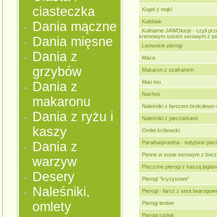
ciasteczka
Kugel z mąki
Kulebiak
Dania mączne
Kulinarne JAWOlucje - czyli pr
kremowym sosem serowym z pest
Dania mięsne
Lwowskie pierogi
Dania z
Maca
grzybów
Makaron z szafranem
Mao tou
Dania z
Nachos
makaronu
Naleśniki z farszem brokułow
Dania z ryżu i
Naleśniki z pieczarkami
kaszy
Omlet królewski
Dania z
Paratha/prantha - indyjskie pla
Penne w sosie serowym z boc
warzyw
Pieczone pierogi z kaszą jaglan
Desery
Pierogi "kryzysowe"
Naleśniki,
Pierogi - farsz z sera twarogow
omlety
Pierogi leniwe
Pierogi ruskie