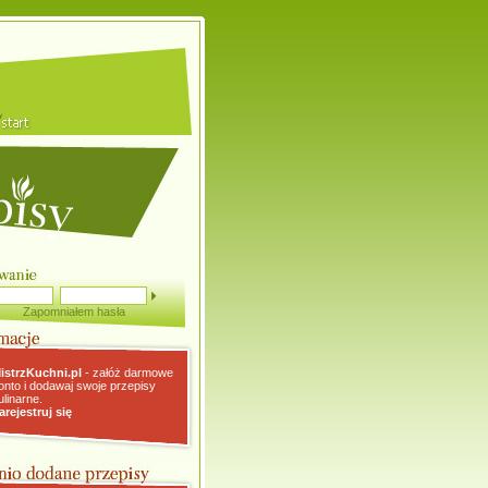
Zapomniałem hasła
istrzKuchni.pl
- załóż darmowe
onto i dodawaj swoje przepisy
ulinarne.
arejestruj się