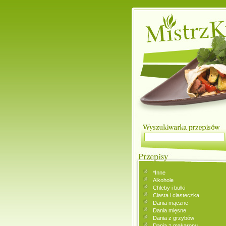
*Inne
Alkohole
Chleby i bułki
Ciasta i ciasteczka
Dania mączne
Dania mięsne
Dania z grzybów
Dania z makaronu