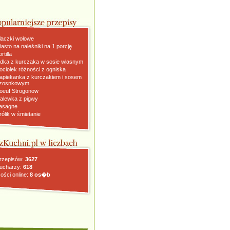
laczki wołowe
iasto na naleśniki na 1 porcję
rtilla
dka z kurczaka w sosie własnym
ociołek różności z ogniska
apiekanka z kurczakiem i sosem
zosnkowym
oeuf Strogonow
alewka z pigwy
asagne
rólik w śmietanie
rzepisów:
3627
ucharzy:
618
ości online:
8 os�b