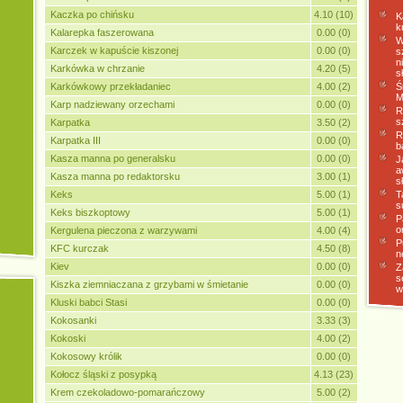
Kaczka po chińsku
4.10 (10)
K
k
Kalarepka faszerowana
0.00 (0)
W
Karczek w kapuście kiszonej
0.00 (0)
s
n
Karkówka w chrzanie
4.20 (5)
s
Karkówkowy przekładaniec
4.00 (2)
Ś
M
Karp nadziewany orzechami
0.00 (0)
R
s
Karpatka
3.50 (2)
R
Karpatka III
0.00 (0)
b
Kasza manna po generalsku
0.00 (0)
J
a
Kasza manna po redaktorsku
3.00 (1)
s
Keks
5.00 (1)
T
s
Keks biszkoptowy
5.00 (1)
P
o
Kergulena pieczona z warzywami
4.00 (4)
P
KFC kurczak
4.50 (8)
n
Kiev
0.00 (0)
Z
s
Kiszka ziemniaczana z grzybami w śmietanie
0.00 (0)
w
Kluski babci Stasi
0.00 (0)
Kokosanki
3.33 (3)
Kokoski
4.00 (2)
Kokosowy królik
0.00 (0)
Kołocz śląski z posypką
4.13 (23)
Krem czekoladowo-pomarańczowy
5.00 (2)