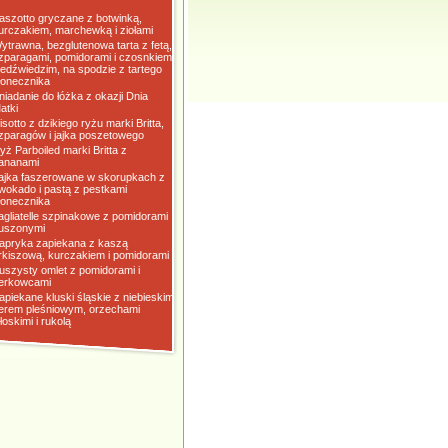
aszotto gryczane z botwinką,
urczakiem, marchewką i ziołami
ytrawna, bezglutenowa tarta z fetą,
zparagami, pomidorami i czosnkiem
iedźwiedzim, na spodzie z tartego
łonecznika
niadanie do łóżka z okazji Dnia
atki
isotto z dzikiego ryżu marki Britta,
zparagów i jajka poszetowego
yż Parboiled marki Britta z
ananami
ajka faszerowane w skorupkach z
wokado i pastą z pestkami
łonecznika
agliatelle szpinakowe z pomidorami
uszonymi
apryka zapiekana z kaszą
rkiszową, kurczakiem i pomidorami
uszysty omlet z pomidorami i
erkowcami
apiekane kluski śląskie z niebieskim
erem pleśniowym, orzechami
łoskimi i rukolą