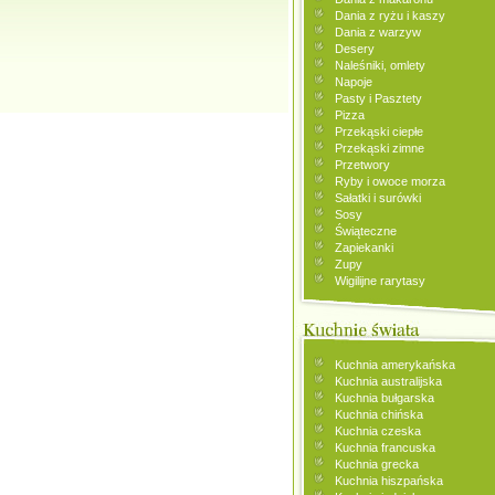
Dania z ryżu i kaszy
Dania z warzyw
Desery
Naleśniki, omlety
Napoje
Pasty i Pasztety
Pizza
Przekąski ciepłe
Przekąski zimne
Przetwory
Ryby i owoce morza
Sałatki i surówki
Sosy
Świąteczne
Zapiekanki
Zupy
Wigilijne rarytasy
Kuchnia amerykańska
Kuchnia australijska
Kuchnia bułgarska
Kuchnia chińska
Kuchnia czeska
Kuchnia francuska
Kuchnia grecka
Kuchnia hiszpańska