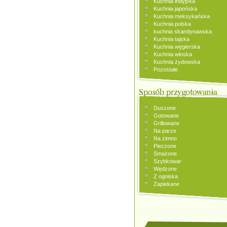
Kuchnia indyjska
Kuchnia japońska
Kuchnia meksykańska
Kuchnia polska
kuchnia skandynawska
Kuchnia tajska
Kuchnia węgierska
Kuchnia włoska
Kuchnia żydowska
Pozostałe
Duszone
Gotowane
Grillowane
Na parze
Na zimno
Pieczone
Smażone
Szybkowar
Wędzone
Z ogniska
Zapiekane