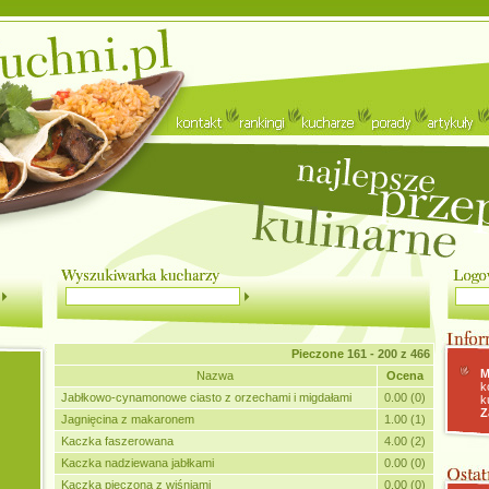
Pieczone
161 - 200 z 466
M
Nazwa
Ocena
k
Jabłkowo-cynamonowe ciasto z orzechami i migdałami
0.00 (0)
k
Z
Jagnięcina z makaronem
1.00 (1)
Kaczka faszerowana
4.00 (2)
Kaczka nadziewana jabłkami
0.00 (0)
Kaczka pieczona z wiśniami
0.00 (0)