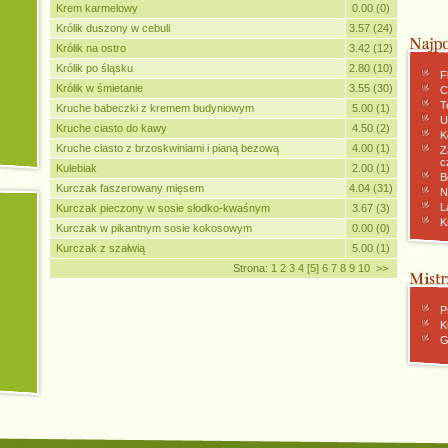
Krem karmelowy
0.00 (0)
Królik duszony w cebuli
3.57 (24)
Królik na ostro
3.42 (12)
Królik po śląsku
2.80 (10)
F
Królik w śmietanie
3.55 (30)
C
To
Kruche babeczki z kremem budyniowym
5.00 (1)
U
Kruche ciasto do kawy
4.50 (2)
K
Kruche ciasto z brzoskwiniami i pianą bezową
4.00 (1)
Z
c
Kulebiak
2.00 (1)
B
Kurczak faszerowany mięsem
4.04 (31)
N
L
Kurczak pieczony w sosie słodko-kwaśnym
3.67 (3)
K
Kurczak w pikantnym sosie kokosowym
0.00 (0)
Kurczak z szałwią
5.00 (1)
Strona:
1
2
3
4
[5]
6
7
8
9
10
>>
P
K
G