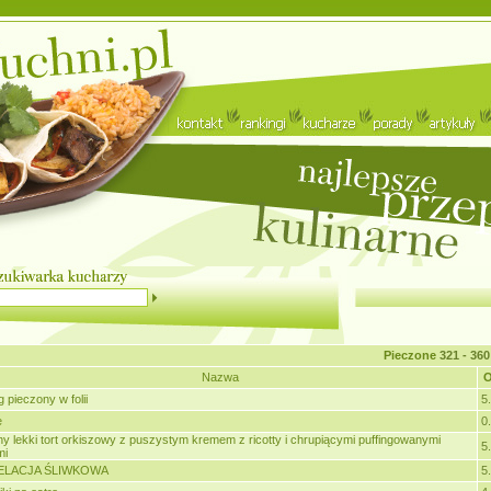
Pieczone
321 - 360
Nazwa
O
g pieczony w folii
5
e
0
y lekki tort orkiszowy z puszystym kremem z ricotty i chrupiącymi puffingowanymi
5
mi
ELACJA ŚLIWKOWA
5