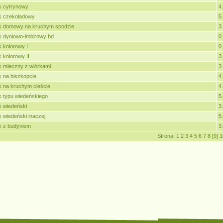
k cytrynowy
4
k czekoladowy
5
k domowy na kruchym spodzie
3
k dyniowo-imbirowy bd
0
k kolorowy I
0
k kolorowy II
3
k mleczny z wiórkami
3
k na biszkopcie
4
k na kruchym cieście
4
k typu wiedeńskiego
5
k wiedeński
3
k wiedeński inaczej
5
k z budyniem
3
Strona:
1
2
3
4
5
6
7
8
[9]
1