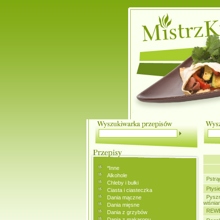
*Inne
Alkohole
Pstrą
Chleby i bułki
Ptysi
Ciasta i ciasteczka
Pyszn
Dania mączne
wiśnia
Dania mięsne
REW
Dania z grzybów
Dania z makaronu