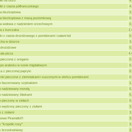
iki na ostro
4
iki z ciasta półfrancuskiego
4
a biszkoptowa
3
a biszkoptowa z masą poziomkową
0
a wołowa z nadzieniem orzechowym
0
a z kurczaka
2.
ki z ciasta drożdżowego z pomidorami i salami bd
0
ha w dziurze
3
 drożdżowe
0
ala pizza
4.
pieczona z oregano
0
po arabsku w sosie migdałowym
0
ka z pieczonej papryki
0
nki pieczone z ziemniakami i suszonymi w słońcu pomidorami
0
 faszerowany szpinakiem
1
 nadziewany morelą
5
 nadziewany śliwkami
5
 pieczony w ziołach
0
 wędzony pieczony z ziołami
3
 z ziołami
3
owe Piramidki!!!
3
k "kropelki rosy"
3
k brzoskwiniowy
2