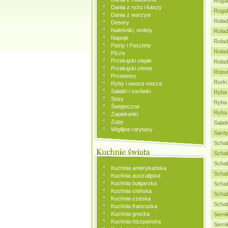
Rogal
Dania z ryżu i kaszy
Rogal
Dania z warzyw
Rolad
Desery
Naleśniki, omlety
Rolad
Napoje
Rolad
Pasty i Pasztety
Rolad
Pizza
Przekąski ciepłe
Rolad
Przekąski zimne
Ropuc
Przetwory
Rurki
Ryby i owoce morza
Sałatki i surówki
Ryba 
Sosy
Ryba 
Świąteczne
Ryba 
Zapiekanki
Zupy
Sałat
Wigilijne rarytasy
Sardy
Schab
Schab
Schab
Kuchnia amerykańska
Schab
Kuchnia australijska
Kuchnia bułgarska
Schab
Kuchnia chińska
Schab
Kuchnia czeska
Schab
Kuchnia francuska
Kuchnia grecka
Serni
Kuchnia hiszpańska
Serni