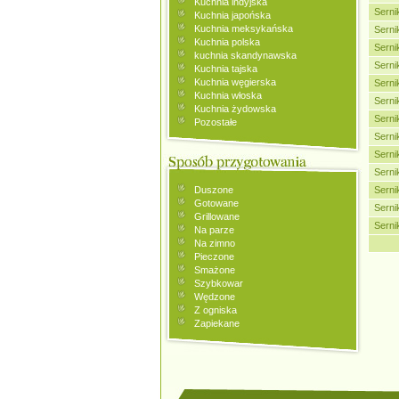
Kuchnia indyjska
Serni
Kuchnia japońska
Kuchnia meksykańska
Serni
Kuchnia polska
Serni
kuchnia skandynawska
Serni
Kuchnia tajska
Kuchnia węgierska
Serni
Kuchnia włoska
Serni
Kuchnia żydowska
Serni
Pozostałe
Serni
Serni
Serni
Duszone
Serni
Gotowane
Serni
Grillowane
Serni
Na parze
Na zimno
Pieczone
Smażone
Szybkowar
Wędzone
Z ogniska
Zapiekane