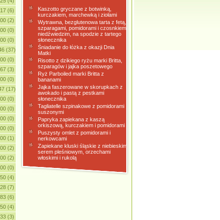
.25 (4)
Kaszotto gryczane z botwinką,
.17 (6)
kurczakiem, marchewką i ziołami
.00 (2)
Wytrawna, bezglutenowa tarta z fetą,
szparagami, pomidorami i czosnkiem
.00 (0)
niedźwiedzim, na spodzie z tartego
.00 (0)
słonecznika
Śniadanie do łóżka z okazji Dnia
46 (37)
Matki
.00 (0)
Risotto z dzikiego ryżu marki Britta,
szparagów i jajka poszetowego
.67 (3)
Ryż Parboiled marki Britta z
.00 (0)
bananami
Jajka faszerowane w skorupkach z
47 (17)
awokado i pastą z pestkami
.00 (0)
słonecznika
Tagliatelle szpinakowe z pomidorami
.00 (0)
suszonymi
.00 (0)
Papryka zapiekana z kaszą
orkiszową, kurczakiem i pomidorami
.00 (0)
Puszysty omlet z pomidorami i
.00 (1)
nerkowcami
Zapiekane kluski śląskie z niebieskim
.00 (2)
serem pleśniowym, orzechami
.00 (2)
włoskimi i rukolą
.00 (0)
.50 (4)
.28 (7)
.83 (6)
.50 (4)
.33 (3)