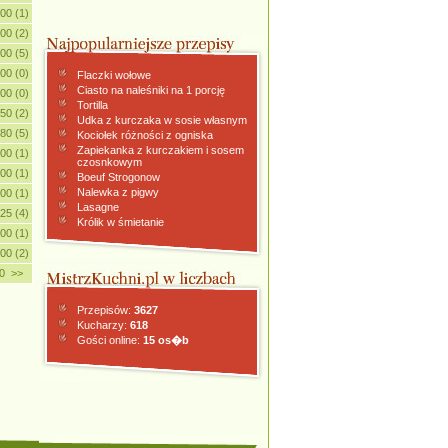
.00 (1)
.00 (2)
.00 (5)
.00 (0)
Flaczki wołowe
Ciasto na naleśniki na 1 porcję
.00 (0)
Tortilla
.50 (2)
Udka z kurczaka w sosie własnym
.80 (5)
Kociołek różności z ogniska
Zapiekanka z kurczakiem i sosem
.00 (1)
czosnkowym
.00 (1)
Boeuf Strogonow
Nalewka z pigwy
.00 (1)
Lasagne
.25 (4)
Królik w śmietanie
.00 (1)
.00 (2)
0
>>
Przepisów:
3627
Kucharzy:
618
Gości online:
15 os�b