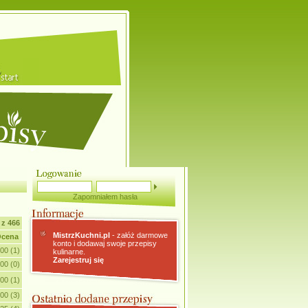
Zapomniałem hasła
 z 466
MistrzKuchni.pl
- załóż darmowe
cena
konto i dodawaj swoje przepisy
.00 (1)
kulinarne.
Zarejestruj się
.00 (0)
.00 (1)
.00 (3)