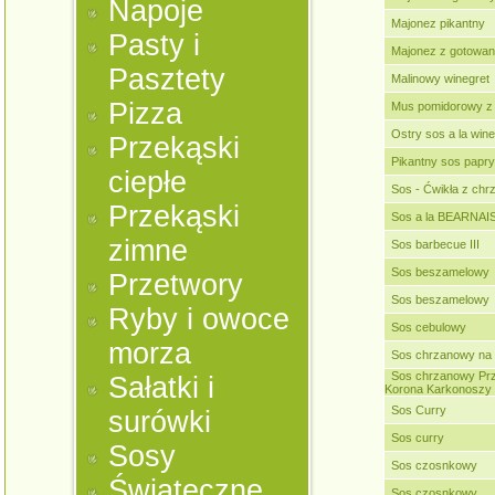
Napoje
Majonez pikantny
Pasty i
Majonez z gotowan
Pasztety
Malinowy winegret
Pizza
Mus pomidorowy z
Ostry sos a la wine
Przekąski
Pikantny sos papr
ciepłe
Sos - Ćwikła z ch
Przekąski
Sos a la BEARNAI
zimne
Sos barbecue III
Sos beszamelowy
Przetwory
Sos beszamelowy
Ryby i owoce
Sos cebulowy
morza
Sos chrzanowy na 
Sos chrzanowy Prz
Sałatki i
Korona Karkonoszy
Sos Curry
surówki
Sos curry
Sosy
Sos czosnkowy
Świąteczne
Sos czosnkowy