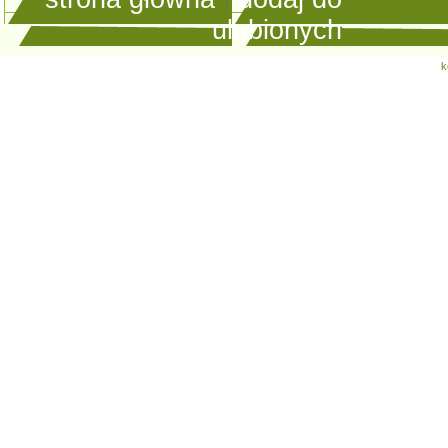
ulubionych
k