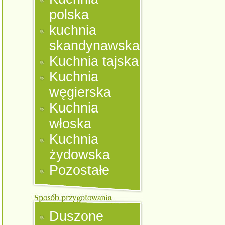
polska
kuchnia
skandynawska
Kuchnia tajska
Kuchnia
węgierska
Kuchnia
włoska
Kuchnia
żydowska
Pozostałe
Duszone