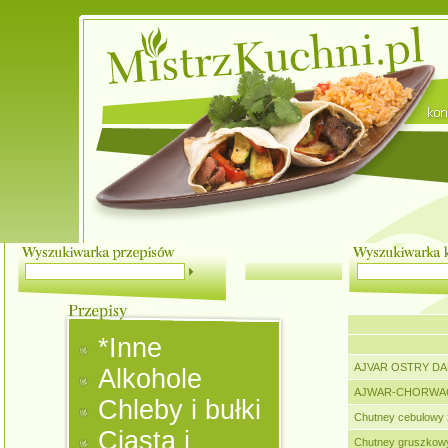
*Inne
AJVAR OSTRY DA
Alkohole
AJWAR-CHORWA
Chleby i bułki
Chutney cebulowy 
Ciasta i
Chutney gruszkowy