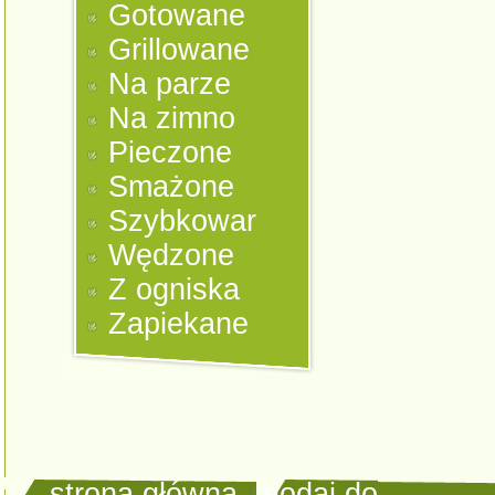
Gotowane
Grillowane
Na parze
Na zimno
Pieczone
Smażone
Szybkowar
Wędzone
Z ogniska
Zapiekane
strona główna
|
dodaj do