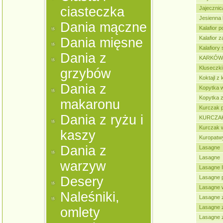
ciasteczka
Jajeczni
Jesienna 
Dania mączne
Kalafior 
Kalafior 
Dania mięsne
Kalafior
Dania z
KARKÓWK
Kluseczki
grzybów
Koktajl z
Dania z
Kopytka 
Kopytka z
makaronu
Kurczak 
Dania z ryżu i
KURCZA
Kurczak 
kaszy
Kuropatwy 
Dania z
Lasagne
Lasagne
warzyw
Lasagne I
Desery
Lasagne p
Lasagne 
Naleśniki,
Lasagne 
Lasagne z
omlety
Lasagne 