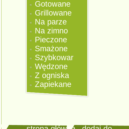
Gotowane
Grillowane
Na parze
Na zimno
Pieczone
Smażone
Szybkowar
Wędzone
Z ogniska
Zapiekane
strona główna
|
dodaj do