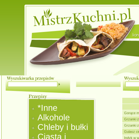
*Inne
Gorące m
Alkohole
Grzanki z
Chleby i bułki
Grzanki 
Gulasz ci
Ciasta i
Indyk w w