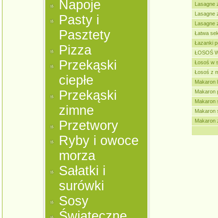
Napoje
Lasagne 
Lasagne 
Pasty i
Lasagne z
Pasztety
Łatwa se
Łazanki p
Pizza
ŁOSOŚ W
Przekąski
Łosoś w 
Łosoś z 
ciepłe
Makaron l
Przekąski
Makaron p
Makaron 
zimne
Makaron 
Makaron 
Przetwory
Ryby i owoce
morza
Sałatki i
surówki
Sosy
Świąteczne