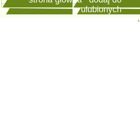
ulubionych
k