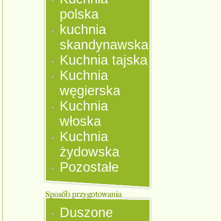
polska
kuchnia
skandynawska
Kuchnia tajska
Kuchnia
węgierska
Kuchnia
włoska
Kuchnia
żydowska
Pozostałe
Duszone