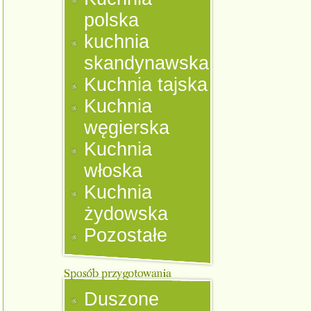
polska
kuchnia
skandynawska
Kuchnia tajska
Kuchnia
węgierska
Kuchnia
włoska
Kuchnia
żydowska
Pozostałe
Duszone