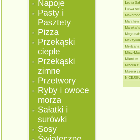
Napoje
Letnia Sa
Łatwa se
Pasty i
Makarono
Pasztety
Marchew 
Marokańs
Pizza
Mega sał
Przekąski
Meksykań
Melitzana
ciepłe
Miisz-Mas
Przekąski
Milenium
Mizeria z
zimne
Mizeria z
NICEJSK
Przetwory
Ryby i owoce
morza
Sałatki i
surówki
Sosy
Świąteczne