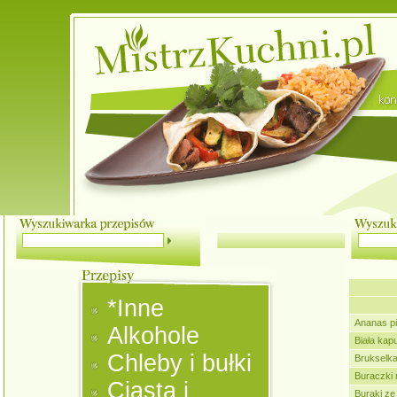
*Inne
Ananas p
Alkohole
Biała kap
Chleby i bułki
Brukselk
Buraczki
Ciasta i
Buraki ze