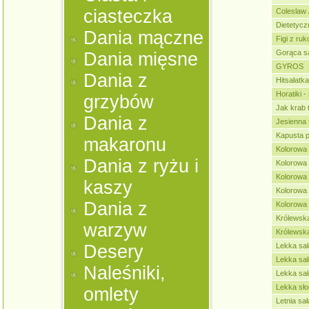
ciasteczka
Coleslaw 
Dietetycz
Dania mączne
Figi z ru
Gorąca sa
Dania mięsne
GYROS
Dania z
Hitsałatk
Horatiki -
grzybów
Jak krab 
Dania z
Jesienna 
Kapusta 
makaronu
Kolorowa 
Dania z ryżu i
Kolorowa 
Kolorowa 
kaszy
Kolorowa 
Dania z
Kolorowa
Królewska
warzyw
Królewsk
Desery
Lekka sał
Lekka sał
Naleśniki,
Lekka sa
Lekka sło
omlety
Letnia sał