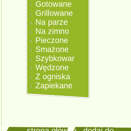
Gotowane
Grillowane
Na parze
Na zimno
Pieczone
Smażone
Szybkowar
Wędzone
Z ogniska
Zapiekane
strona główna
|
dodaj do