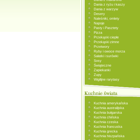
Dania z ryżu i kaszy
Dania z warzyw
Desery
Naleśniki, omlety
Napoje
Pasty i Pasztety
Pizza
Przekąski ciepłe
Przekąski zimne
Przetwory
Ryby i owoce morza
Sałatki i surówki
Sosy
Świąteczne
Zapiekanki
Zupy
Wigilijne rarytasy
Kuchnia amerykańska
Kuchnia australijska
Kuchnia bułgarska
Kuchnia chińska
Kuchnia czeska
Kuchnia francuska
Kuchnia grecka
Kuchnia hiszpańska