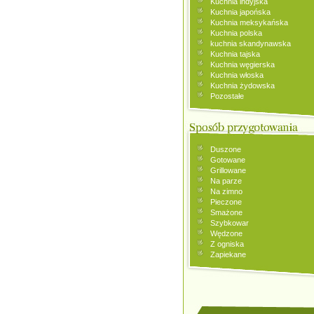
Kuchnia indyjska
Kuchnia japońska
Kuchnia meksykańska
Kuchnia polska
kuchnia skandynawska
Kuchnia tajska
Kuchnia węgierska
Kuchnia włoska
Kuchnia żydowska
Pozostałe
Duszone
Gotowane
Grillowane
Na parze
Na zimno
Pieczone
Smażone
Szybkowar
Wędzone
Z ogniska
Zapiekane