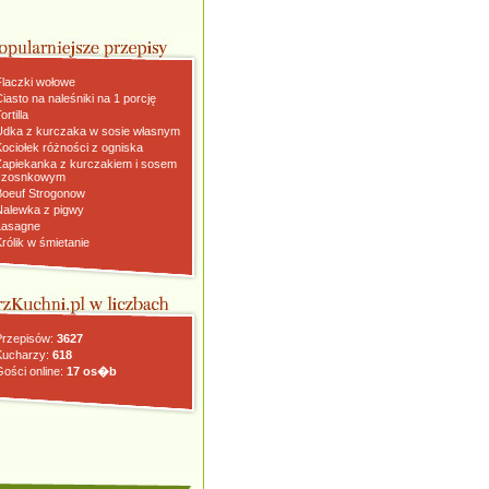
Flaczki wołowe
Ciasto na naleśniki na 1 porcję
ortilla
Udka z kurczaka w sosie własnym
Kociołek różności z ogniska
Zapiekanka z kurczakiem i sosem
czosnkowym
Boeuf Strogonow
Nalewka z pigwy
Lasagne
Królik w śmietanie
Przepisów:
3627
Kucharzy:
618
Gości online:
17 os�b