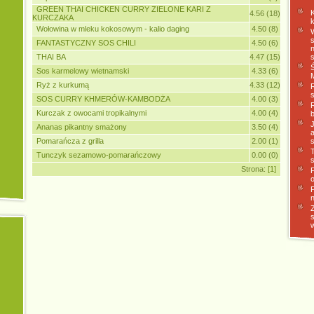
GREEN THAI CHICKEN CURRY ZIELONE KARI Z
4.56 (18)
KURCZAKA
Wołowina w mleku kokosowym - kalio daging
4.50 (8)
FANTASTYCZNY SOS CHILI
4.50 (6)
THAI BA
4.47 (15)
Sos karmelowy wietnamski
4.33 (6)
Ryż z kurkumą
4.33 (12)
R
SOS CURRY KHMERÓW-KAMBODŻA
4.00 (3)
Kurczak z owocami tropikalnymi
4.00 (4)
Ananas pikantny smażony
3.50 (4)
Pomarańcza z grilla
2.00 (1)
Tunczyk sezamowo-pomarańczowy
0.00 (0)
Strona:
[1]
w