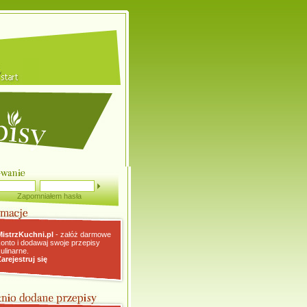
Zapomniałem hasła
MistrzKuchni.pl
- załóż darmowe
konto i dodawaj swoje przepisy
kulinarne.
Zarejestruj się