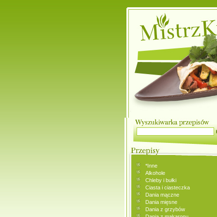
*Inne
Alkohole
Chleby i bułki
Ciasta i ciasteczka
Dania mączne
Dania mięsne
Dania z grzybów
Dania z makaronu