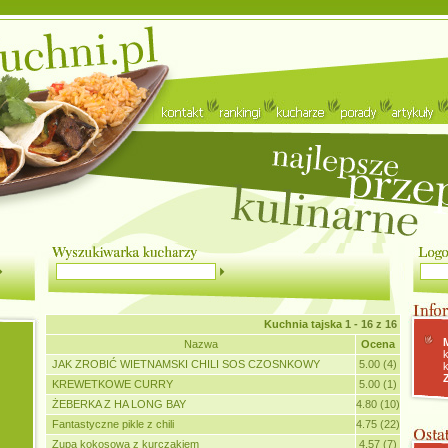
Kuchnia tajska
1 - 16 z 16
Nazwa
Ocena
JAK ZROBIĆ WIETNAMSKI CHILI SOS CZOSNKOWY
5.00 (4)
KREWETKOWE CURRY
5.00 (1)
ŻEBERKA Z HA LONG BAY
4.80 (10)
Fantastyczne pikle z chili
4.75 (22)
Zupa kokosowa z kurczakiem
4.57 (7)