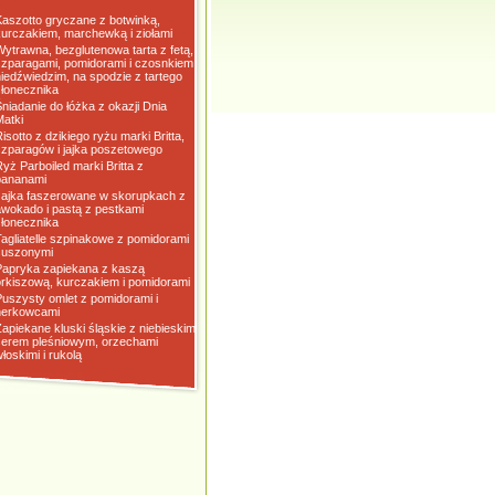
Kaszotto gryczane z botwinką,
kurczakiem, marchewką i ziołami
Wytrawna, bezglutenowa tarta z fetą,
szparagami, pomidorami i czosnkiem
niedźwiedzim, na spodzie z tartego
słonecznika
Śniadanie do łóżka z okazji Dnia
Matki
isotto z dzikiego ryżu marki Britta,
szparagów i jajka poszetowego
Ryż Parboiled marki Britta z
bananami
Jajka faszerowane w skorupkach z
awokado i pastą z pestkami
słonecznika
Tagliatelle szpinakowe z pomidorami
suszonymi
Papryka zapiekana z kaszą
orkiszową, kurczakiem i pomidorami
Puszysty omlet z pomidorami i
nerkowcami
Zapiekane kluski śląskie z niebieskim
serem pleśniowym, orzechami
łoskimi i rukolą