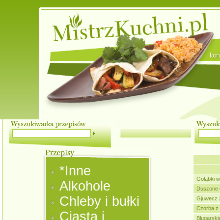
*Inne
Gołąbki w
Alkohole
Duszone 
Chleby i bułki
Gjuwecz 
Czorba z 
Ciasta i
Bługarski