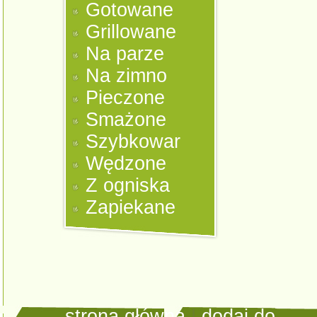
Gotowane
Grillowane
Na parze
Na zimno
Pieczone
Smażone
Szybkowar
Wędzone
Z ogniska
Zapiekane
strona główna
|
dodaj do