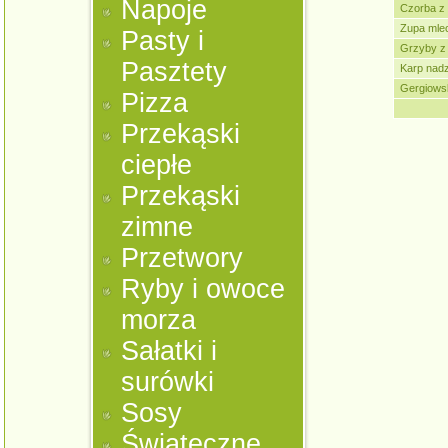
Napoje
Czorba z 
Zupa mle
Pasty i
Grzyby z
Pasztety
Karp nad
Gergiowsk
Pizza
Przekąski
ciepłe
Przekąski
zimne
Przetwory
Ryby i owoce
morza
Sałatki i
surówki
Sosy
Świąteczne