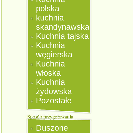
polska
kuchnia
skandynawska
Kuchnia tajska
Kuchnia
węgierska
Kuchnia
włoska
Kuchnia
żydowska
Pozostałe
Duszone