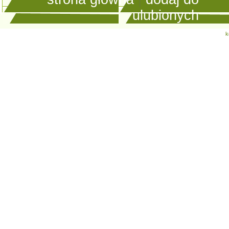
ulubionych
k