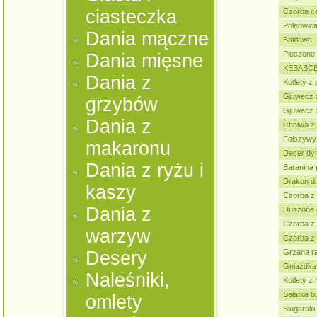
ciasteczka
Czorba c
Polędwic
Dania mączne
Baklawa
Pieczone
Dania mięsne
KEBABC
Dania z
Kotlety z 
Gjuwecz 
grzybów
Gjuwecz z
Dania z
Chałwa z
Fałszywy
makaronu
Deser dy
Dania z ryżu i
Baranina 
Drakon dr
kaszy
Czorba z 
Dania z
Duszone 
Czorba z
warzyw
Czorba z
Desery
Grzana ra
Gniazdka
Naleśniki,
Kotlety z 
Sałatka b
omlety
Bługarski 