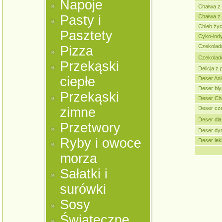
Napoje
Chałwa z 
Pasty i
Chałwa z
Chleb życ
Pasztety
Cyko-lod
Czekolad
Pizza
Czekolad
Przekąski
Delicja z
ciepłe
Deser Ani
Deser bł
Przekąski
Deser Che
zimne
Deser cz
Deser dl
Przetwory
Deser dy
Ryby i owoce
Deser lek
morza
Sałatki i
surówki
Sosy
Świąteczne