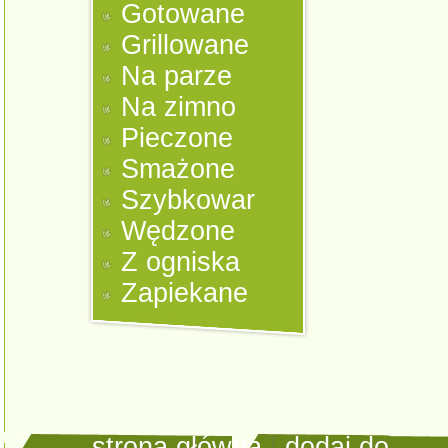
Gotowane
Grillowane
Na parze
Na zimno
Pieczone
Smażone
Szybkowar
Wędzone
Z ogniska
Zapiekane
strona główna
|
dodaj do