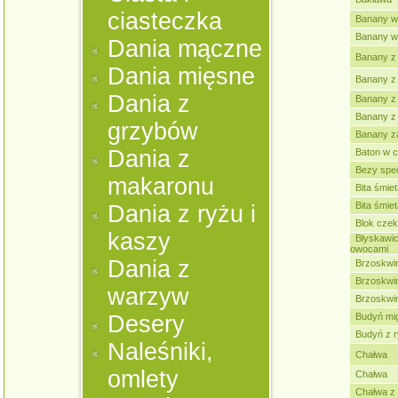
ciasteczka
Banany w 
Banany w
Dania mączne
Banany z
Dania mięsne
Banany z
Dania z
Banany z
Banany z
grzybów
Banany za
Dania z
Baton w c
Bezy spe
makaronu
Bita śmie
Bita śmie
Dania z ryżu i
Blok cze
kaszy
Błyskawic
owocami
Dania z
Brzoskwin
Brzoskwin
warzyw
Brzoskwin
Desery
Budyń mi
Budyń z r
Naleśniki,
Chałwa
omlety
Chałwa
Chałwa z