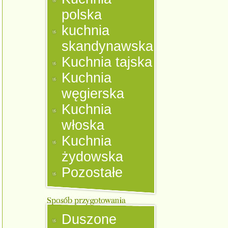
polska
kuchnia
skandynawska
Kuchnia tajska
Kuchnia
węgierska
Kuchnia
włoska
Kuchnia
żydowska
Pozostałe
Duszone