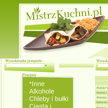
*Inne
Ananas "p
Alkohole
Ananas z 
Chleby i bułki
Ananasy z
Babeczki
Ciasta i
Baklawa