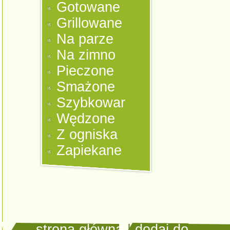
Gotowane
Grillowane
Na parze
Na zimno
Pieczone
Smażone
Szybkowar
Wędzone
Z ogniska
Zapiekane
strona główna
|
dodaj do