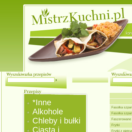
*Inne
Fasolka szpa
Alkohole
Fasolka szpa
Chleby i bułki
Faszerowane 
Frytki
Ciasta i
Frytki z pietru