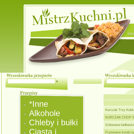
*Inne
Kurczak Trzy Kubk
Alkohole
KURCZAK CHOP SU
Chleby i bułki
Grilowana kiełbask
Ciasta i
Frytowane kostki r