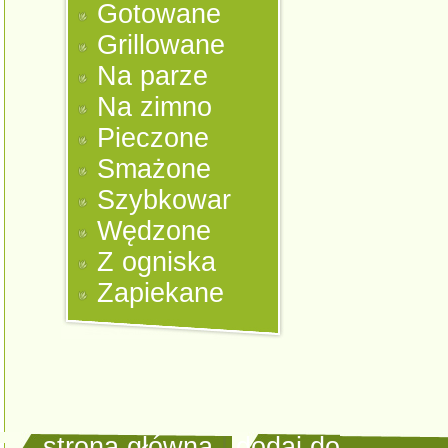
Gotowane
Grillowane
Na parze
Na zimno
Pieczone
Smażone
Szybkowar
Wędzone
Z ogniska
Zapiekane
strona główna
|
dodaj do