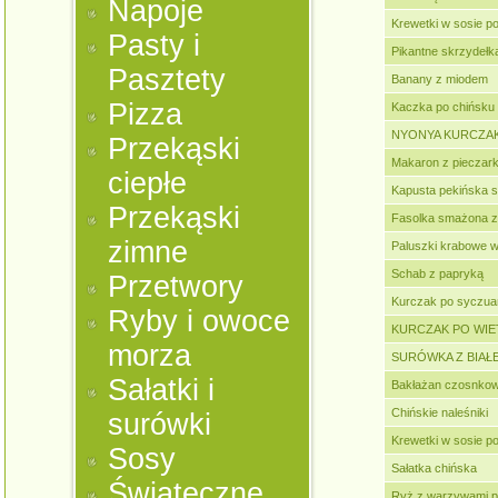
Napoje
Krewetki w sosie 
Pasty i
Pikantne skrzydełk
Pasztety
Banany z miodem
Pizza
Kaczka po chińsku
NYONYA KURCZAK
Przekąski
Makaron z pieczar
ciepłe
Kapusta pekińska 
Przekąski
Fasolka smażona z
zimne
Paluszki krabowe w
Schab z papryką
Przetwory
Kurczak po syczua
Ryby i owoce
KURCZAK PO WIE
morza
SURÓWKA Z BIAŁ
Sałatki i
Bakłażan czosnkow
Chińskie naleśniki
surówki
Krewetki w sosie p
Sosy
Sałatka chińska
Świąteczne
Ryż z warzywami p