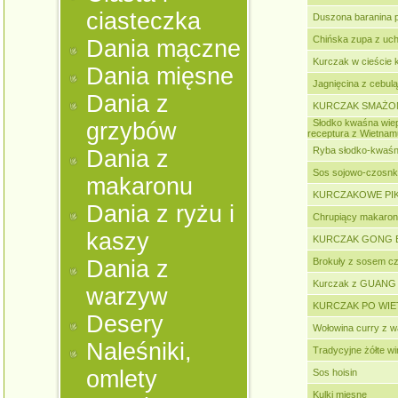
ciasteczka
Duszona baranina 
Chińska zupa z u
Dania mączne
Kurczak w cieście 
Dania mięsne
Jagnięcina z cebul
Dania z
KURCZAK SMAŻO
Słodko kwaśna wiep
grzybów
receptura z Wietnam
Ryba słodko-kwaś
Dania z
Sos sojowo-czosn
makaronu
KURCZAKOWE PIK
Dania z ryżu i
Chrupiący makaron
kaszy
KURCZAK GONG BAO
Dania z
Brokuły z sosem 
Kurczak z GUANG
warzyw
KURCZAK PO WI
Desery
Wołowina curry z 
Naleśniki,
Tradycyjne żółte w
omlety
Sos hoisin
Kulki mięsne