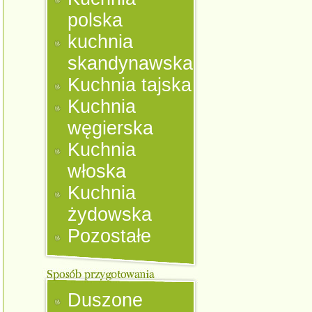
polska
kuchnia
skandynawska
Kuchnia tajska
Kuchnia
węgierska
Kuchnia
włoska
Kuchnia
żydowska
Pozostałe
Duszone