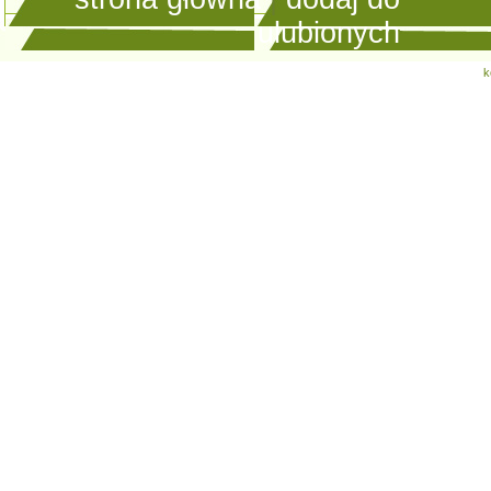
ulubionych
k