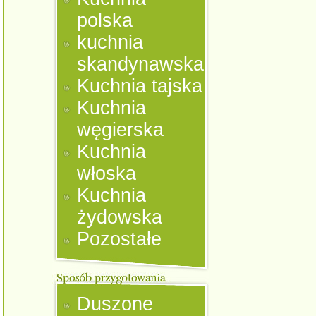
polska
kuchnia
skandynawska
Kuchnia tajska
Kuchnia
węgierska
Kuchnia
włoska
Kuchnia
żydowska
Pozostałe
Duszone