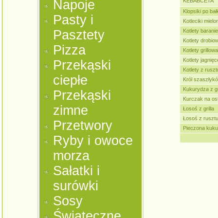
Napoje
KEBABCETA
Klopsiki po ba
Pasty i
Kotleciki miel
Pasztety
Kotlety baranie
Kotlety drobiow
Pizza
Kotlety grillow
Kotlety jagnięce
Przekąski
Kotlety z ruszt
ciepłe
Król szaszłyk
Kukurydza z gr
Przekąski
Kurczak na ost
zimne
Łosoś z grilla
Łosoś z ruszt
Przetwory
Pieczona kuk
Ryby i owoce
morza
Sałatki i
surówki
Sosy
Świąteczne