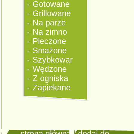
Gotowane
Grillowane
Na parze
Na zimno
Pieczone
Smażone
Szybkowar
Wędzone
Z ogniska
Zapiekane
strona główna
|
dodaj do