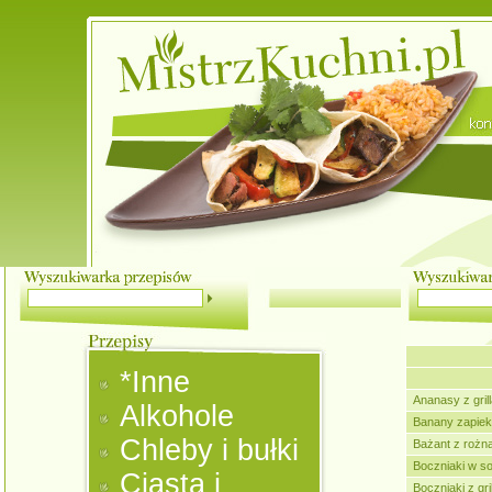
*Inne
Ananasy z gril
Alkohole
Banany zapiek
Chleby i bułki
Bażant z rożn
Boczniaki w s
Ciasta i
Boczniaki z gril