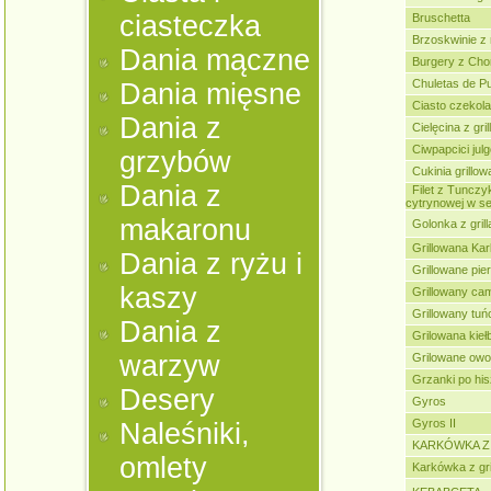
ciasteczka
Bruschetta
Brzoskwinie z 
Dania mączne
Burgery z Cho
Chuletas de Pu
Dania mięsne
Ciasto czekol
Dania z
Cielęcina z gr
Ciwpapcici jul
grzybów
Cukinia grillo
Dania z
Filet z Tunczy
cytrynowej w s
makaronu
Golonka z grill
Grillowana Kar
Dania z ryżu i
Grillowane pie
kaszy
Grillowany ca
Grillowany tuń
Dania z
Grilowana kieł
warzyw
Grilowane ow
Grzanki po hi
Desery
Gyros
Gyros II
Naleśniki,
KARKÓWKA Z
omlety
Karkówka z gri