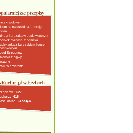
laczki wołowe
iasto na naleśniki na 1 porcję
rtilla
dka z kurczaka w sosie własnym
ociołek różności z ogniska
apiekanka z kurczakiem i sosem
zosnkowym
oeuf Strogonow
alewka z pigwy
asagne
rólik w śmietanie
rzepisów:
3627
ucharzy:
618
ości online:
13 os�b