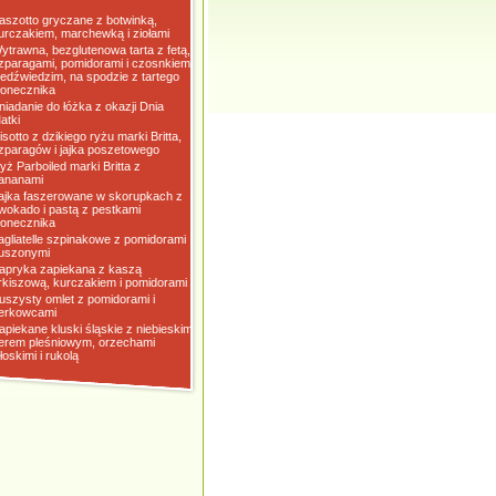
aszotto gryczane z botwinką,
urczakiem, marchewką i ziołami
ytrawna, bezglutenowa tarta z fetą,
zparagami, pomidorami i czosnkiem
iedźwiedzim, na spodzie z tartego
łonecznika
niadanie do łóżka z okazji Dnia
atki
isotto z dzikiego ryżu marki Britta,
zparagów i jajka poszetowego
yż Parboiled marki Britta z
ananami
ajka faszerowane w skorupkach z
wokado i pastą z pestkami
łonecznika
agliatelle szpinakowe z pomidorami
uszonymi
apryka zapiekana z kaszą
rkiszową, kurczakiem i pomidorami
uszysty omlet z pomidorami i
erkowcami
apiekane kluski śląskie z niebieskim
erem pleśniowym, orzechami
łoskimi i rukolą