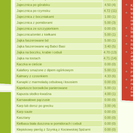
Jajecznica po góralsku
4.50 (4)
K
k
Jajecznica po rzymsku
4.72 (11)
W
Jajecznica z boczniakami
1.00 (1)
s
n
Jajecznica z pomidorami
5.00 (3)
s
Jajecznica ze szczypiorkiem
0.00 (0)
Ś
M
Jajecznica/omlet z kiełkami
5.00 (1)
R
s
Jajka faszerowane bd
5.00 (1)
R
Jajka faszerowane wg Babci Basi
3.40 (5)
b
Jajka na boczku, krabie i cebuli
4.70 (13)
J
a
Jajka na tostach
4.71 (14)
s
Kaczka w cieście
0.00 (0)
T
s
Kalafiory smażone z dipem ogórkowym
5.00 (1)
P
o
Kalmary z czosnkiem
4.33 (6)
P
Kanapki z marmoladą cebulową i łososiem
0.00 (0)
n
Kapelusze borowików panierowane
5.00 (1)
Z
s
Kapusta słodko-kwaśna
4.00 (1)
w
Karnawałowe pączusie
0.00 (0)
Karp lub dorsz po grecku
3.00 (4)
Karp saute
0.00 (0)
Kasztany
0.00 (0)
Kiełbasa biała duszona w pomidorach i cebuli
0.00 (0)
Klepiskowy pieróg z Szynką z Kociewskiej Spiżarni
0.00 (0)