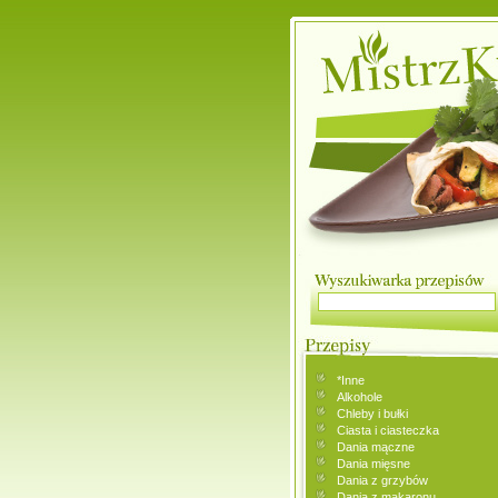
*Inne
Alkohole
Chleby i bułki
Ciasta i ciasteczka
Dania mączne
Dania mięsne
Dania z grzybów
Dania z makaronu