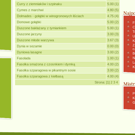
Curry z ziemniaków i szpinaku
5.00 (1)
Cymes z marchwi
4.80 (5)
Dolmades - gołąbki w winogronowych liściach
4.75 (4)
Domowe gołąbki
5.00 (2)
F
C
Duszone bakłażany z tymiankiem
5.00 (1)
To
Duszone jarzyny
3.00 (3)
U
Duszone młode warzywa
3.67 (3)
K
Z
Dynia w sezamie
0.00 (0)
c
Dyniowa lasagne
3.00 (2)
B
N
Fasolada
1.00 (1)
L
Fasolka smażona z czosnkiem i dymką
4.00 (2)
K
Fasolka szparagowa w pikantnym sosie
3.00 (2)
Fasolka szparagowa z kiełbasą
4.00 (4)
Strona:
[1]
2
3
4
P
K
G