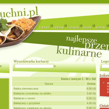
Dania z warzyw
1 - 40 z 152
M
Nazwa
Ocena
k
Babka ziemniaczana
4.00 (4)
k
Z
Bakłażan czosnkowy na słodko
3.60 (5)
Bakłażan z serem
5.00 (1)
Bakłażany z grzybami
4.00 (4)
Bakłażany zapiekane po włosku
5.00 (1)