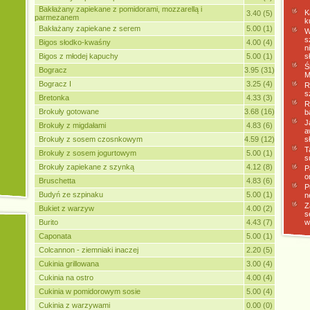
Bakłażany zapiekane z pomidorami, mozzarellą i
K
3.40 (5)
parmezanem
k
Bakłażany zapiekane z serem
5.00 (1)
W
s
Bigos słodko-kwaśny
4.00 (4)
n
Bigos z młodej kapuchy
5.00 (1)
s
Ś
Bogracz
3.95 (31)
M
Bogracz I
3.25 (4)
R
s
Bretonka
4.33 (3)
R
Brokuły gotowane
3.68 (16)
b
J
Brokuły z migdałami
4.83 (6)
a
Brokuły z sosem czosnkowym
4.59 (12)
s
T
Brokuły z sosem jogurtowym
5.00 (1)
s
Brokuły zapiekane z szynką
4.12 (8)
P
o
Bruschetta
4.83 (6)
P
Budyń ze szpinaku
5.00 (1)
n
Z
Bukiet z warzyw
4.00 (2)
s
Burito
4.43 (7)
w
Caponata
5.00 (1)
Colcannon - ziemniaki inaczej
2.20 (5)
Cukinia grillowana
3.00 (4)
Cukinia na ostro
4.00 (4)
Cukinia w pomidorowym sosie
5.00 (4)
Cukinia z warzywami
0.00 (0)