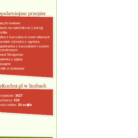
laczki wołowe
iasto na naleśniki na 1 porcję
rtilla
dka z kurczaka w sosie własnym
ociołek różności z ogniska
apiekanka z kurczakiem i sosem
zosnkowym
oeuf Strogonow
alewka z pigwy
asagne
rólik w śmietanie
rzepisów:
3627
ucharzy:
618
ości online:
29 os�b