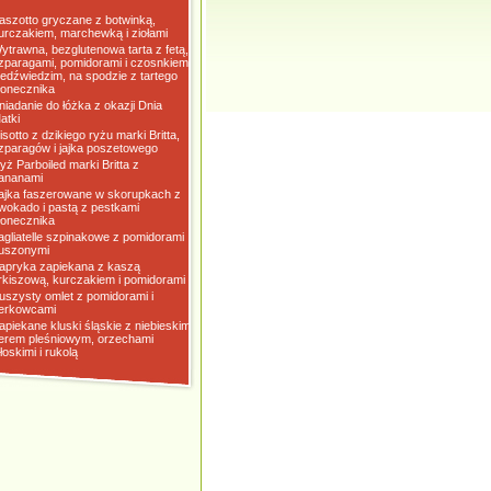
aszotto gryczane z botwinką,
urczakiem, marchewką i ziołami
ytrawna, bezglutenowa tarta z fetą,
zparagami, pomidorami i czosnkiem
iedźwiedzim, na spodzie z tartego
łonecznika
niadanie do łóżka z okazji Dnia
atki
isotto z dzikiego ryżu marki Britta,
zparagów i jajka poszetowego
yż Parboiled marki Britta z
ananami
ajka faszerowane w skorupkach z
wokado i pastą z pestkami
łonecznika
agliatelle szpinakowe z pomidorami
uszonymi
apryka zapiekana z kaszą
rkiszową, kurczakiem i pomidorami
uszysty omlet z pomidorami i
erkowcami
apiekane kluski śląskie z niebieskim
erem pleśniowym, orzechami
łoskimi i rukolą