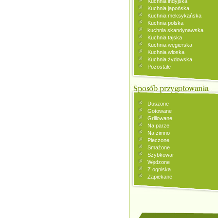
Kuchnia indyjska
Kuchnia japońska
Kuchnia meksykańska
Kuchnia polska
kuchnia skandynawska
Kuchnia tajska
Kuchnia węgierska
Kuchnia włoska
Kuchnia żydowska
Pozostałe
Duszone
Gotowane
Grillowane
Na parze
Na zimno
Pieczone
Smażone
Szybkowar
Wędzone
Z ogniska
Zapiekane