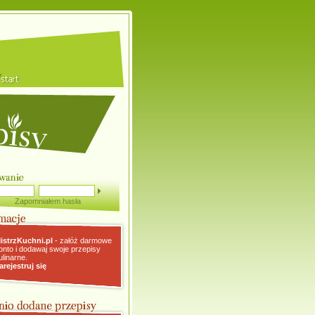
Zapomniałem hasła
istrzKuchni.pl
- załóż darmowe
onto i dodawaj swoje przepisy
ulinarne.
arejestruj się