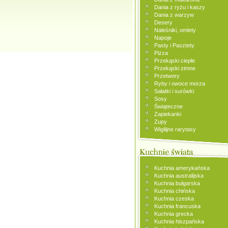
Dania z ryżu i kaszy
Dania z warzyw
Desery
Naleśniki, omlety
Napoje
Pasty i Pasztety
Pizza
Przekąski ciepłe
Przekąski zimne
Przetwory
Ryby i owoce morza
Sałatki i surówki
Sosy
Świąteczne
Zapiekanki
Zupy
Wigilijne rarytasy
Kuchnia amerykańska
Kuchnia australijska
Kuchnia bułgarska
Kuchnia chińska
Kuchnia czeska
Kuchnia francuska
Kuchnia grecka
Kuchnia hiszpańska