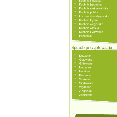
Kuchnia indyjska
Kuchnia japońska
Kuchnia meksykańska
Kuchnia polska
kuchnia skandynawska
Kuchnia tajska
Kuchnia węgierska
Kuchnia włoska
Kuchnia żydowska
Pozostałe
Duszone
Gotowane
Grillowane
Na parze
Na zimno
Pieczone
Smażone
Szybkowar
Wędzone
Z ogniska
Zapiekane