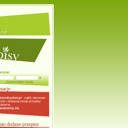
Zapomniałem hasła
istrzKuchni.pl
- załóż darmowe
onto i dodawaj swoje przepisy
ulinarne.
arejestruj się