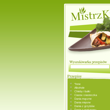
*Inne
Alkohole
Chleby i bułki
Ciasta i ciasteczka
Dania mączne
Dania mięsne
Dania z grzybów
Dania z makaronu