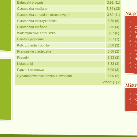
Babeczki brownie
3.91 (11)
Ciasteczka maślane
3.84 (13)
Ciasteczka z masłem orzechowym
3.82 (11)
Ciasteczka meksykańskie
3.76 (8)
F
Ciasteczka maślane
3.75 (4)
C
To
Walentynkowe serduszka
3.67 (6)
U
Ciasto z jagodami
3.57 (7)
K
Kulki z ciasta - bomby
3.50 (2)
Z
c
Francuskie ciasteczka
3.50 (2)
B
Precelki
3.33 (3)
N
L
Kokosanki
3.33 (3)
K
Pączki luksusowe
3.00 (3)
Cynamonowe ciasteczka z owocami
3.00 (2)
Strona:
[1]
2
P
K
G