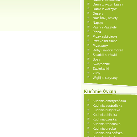
Dania z ryżu i kaszy
Dania z warzyw
Desery
Naleśniki, omlety
Napoje
Pasty i Pasztety
Pizza
Przekąski ciepłe
Przekąski zimne
Przetwory
Ryby i owoce morza
Sałatki i surówki
Sosy
Świąteczne
Zapiekanki
Zupy
Wigilijne rarytasy
Kuchnia amerykańska
Kuchnia australijska
Kuchnia bułgarska
Kuchnia chińska
Kuchnia czeska
Kuchnia francuska
Kuchnia grecka
Kuchnia hiszpańska