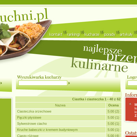
Ciastka i ciasteczka
1 - 40 z 62
M
Nazwa
Ocena
k
Ciasteczka orzechowe
5.00 (2)
k
Z
Pączki ptysiowe
5.00 (1)
Sylwestrowe ciacho
5.00 (1)
Kruche babeczki z kremem budyniowym
5.00 (1)
Ciasto różowe
5.00 (4)