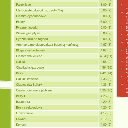
Palce lizać
5.00 (1)
K
k
Ule - ciasteczka od pszczółki Maji
5.00 (2)
W
Ciastka cynamonowe
5.00 (1)
s
n
Eklery
5.00 (4)
s
Pyszne faworki
5.00 (1)
Ś
M
Wakacyjne ptysie
5.00 (2)
R
s
Pyszne kruche rogaliki
5.00 (1)
R
Aromatyczne ciasteczka z babciną konfiturą
4.67 (3)
b
Bługarskie herbatniki
4.67 (3)
J
a
Ciasteczka kruche
4.64 (11)
s
Całuski
4.56 (9)
T
s
Ciastka księżycowe
4.56 (16)
P
o
Bezy
4.42 (14)
P
Całuski kawowe
4.33 (3)
n
Ciasteczka Bollury
4.33 (6)
Z
s
Ciasto ucierane z jabłkami
4.25 (16)
w
Bezy I
4.25 (8)
Bajaderka
4.20 (5)
Bezy czekoladowe
4.20 (5)
Obwarzanki
4.17 (6)
Faworki
4.12 (8)
Kokoski
4.00 (2)