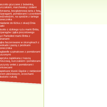
aszotto gryczane z botwinką,
urczakiem, marchewką i ziołami
ytrawna, bezglutenowa tarta z fetą,
zparagami, pomidorami i czosnkiem
iedźwiedzim, na spodzie z tartego
łonecznika
niadanie do łóżka z okazji Dnia
atki
isotto z dzikiego ryżu marki Britta,
zparagów i jajka poszetowego
yż Parboiled marki Britta z
ananami
ajka faszerowane w skorupkach z
wokado i pastą z pestkami
łonecznika
agliatelle szpinakowe z pomidorami
uszonymi
apryka zapiekana z kaszą
rkiszową, kurczakiem i pomidorami
uszysty omlet z pomidorami i
erkowcami
apiekane kluski śląskie z niebieskim
erem pleśniowym, orzechami
łoskimi i rukolą