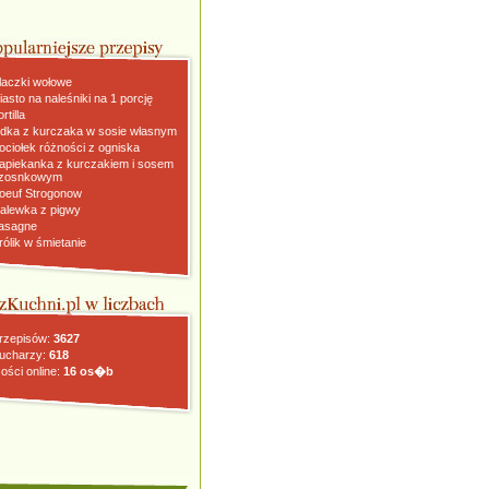
laczki wołowe
iasto na naleśniki na 1 porcję
rtilla
dka z kurczaka w sosie własnym
ociołek różności z ogniska
apiekanka z kurczakiem i sosem
zosnkowym
oeuf Strogonow
alewka z pigwy
asagne
rólik w śmietanie
rzepisów:
3627
ucharzy:
618
ości online:
16 os�b